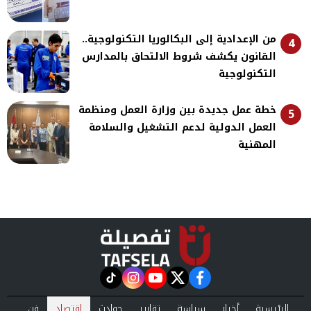
من الإعدادية إلى البكالوريا التكنولوجية..
4
القانون يكشف شروط الالتحاق بالمدارس
التكنولوجية
خطة عمل جديدة بين وزارة العمل ومنظمة
5
العمل الدولية لدعم التشغيل والسلامة
المهنية
instagram
tiktok
youtube
twitter
facebook
الرئيسية
أخبار
سياسة
تقارير
حوادث
اقتصاد
فن