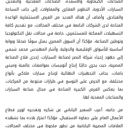
الصناعات الكيماوية والأسمدة، الصناعات المعدنية والتعدين،
السيارات، الأدوية، التطوير العقاري والمقاولات، إلى جانب السياحة
والفنادق. وأضاف أن هناك العديد من الفرص الاستثمارية الواعدة
المتاحة لدى الشركات التابعة في مختلف المجالات، مع تقديم كافة
التسهيلات الممكنة للمستثمرين، خاصة في مجالات نقل التكنولوجيا
وتوطين الصناعة، مؤكدًا أن السوق المصري يمثل سوقًا ضخمًا وبوابة
أساسية للأسواق الإقليمية والدولية. وأشار المهندس محمد شيمي
إلى جهود إحياء شركة النصر لصناعة السيارات، إحدى قلاع الصناعة
المصرية، حيث يجري حاليًا إنتاج أتوبيسات بمواصفات عالمية وميني
باصات، بجانب التجهيزات النهائية لإنتاج سيارات ملاكي بأنواع
مختلفة، مع الحرص على التوسع في طرازات متنوعة من المركبات،
بما يعكس الفرص الكبيرة المتاحة في مجال صناعة السيارات
والصناعات المغذية لها.
من جانبه، أعرب السفير الياباني عن شكره وتقديره لوزير قطاع
الأعمال العام على حفاوة الاستقبال، مؤكدًا اعتزاز بلاده بما تشهده
العلاقات المصرية اليابانية من تطور ملحوظ في مختلف المجالات،