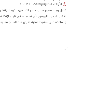
الأربعاء 03/يونيو/2026 - 01:54 م
تناول وجبة فطور صحية «حجر الإساس» بخريطة إنقاص 
الأهم بالجدول اليومي لأي نظام غذائي ناجح، لإنها ت
وتساعده على تنشيط عملية الأيض منذ الصباح مما ينع
العامة والأداء البدني والذهني طوال اليوم.