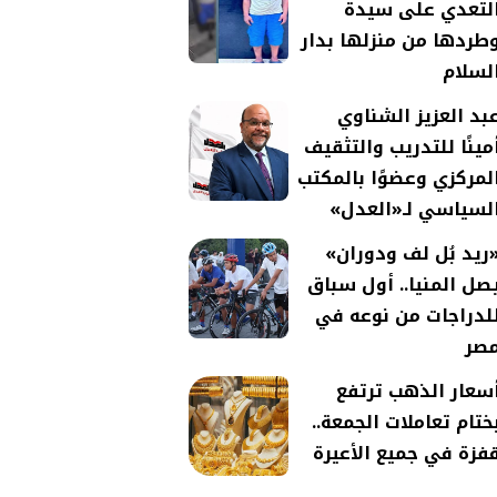
لتعدي على سيدة
طردها من منزلها بدار
لسلام
بد العزيز الشناوي
مينًا للتدريب والتثقيف
لمركزي وعضوًا بالمكتب
لسياسي لـ«العدل»
ريد بُل لف ودوران»
صل المنيا.. أول سباق
لدراجات من نوعه في
صر
سعار الذهب ترتفع
ختام تعاملات الجمعة..
فزة في جميع الأعيرة