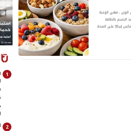
الوزن ، فهي الوجبة
مد الجسم بالطاقة
كس إيجابٌا على الصحة
ر
1
ا
ف
ك
ج
ا
ا
2