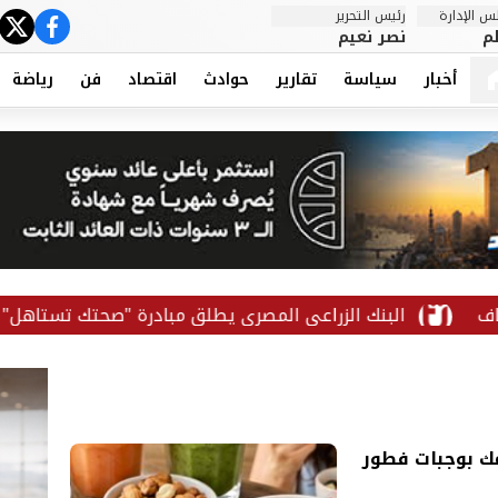
 الإدارة
رئيس التحرير
ter
cebook
م
نصر نعيم
أخبار
سياسة
تقارير
حوادث
اقتصاد
فن
رياضة
البنك الزراعي المصري يطلق مبادرة "صحتك تستاهل" لتعزيز 
ومك بوجبات فطور