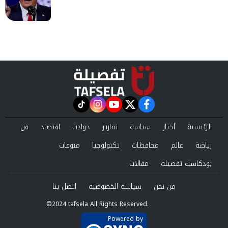
instagram
tiktok
youtube
twitter
facebook
الرئيسية
أخبار
سياسة
تقارير
حوادث
اقتصاد
فن
رياضة
عالم
محافظات
تكنولوجيا
منوعات
بودكاست تفصيلة
مقالات
من نحن
سياسة الخصوصية
اتصل بنا
©2024 tafsela All Rights Reserved.
Powered by