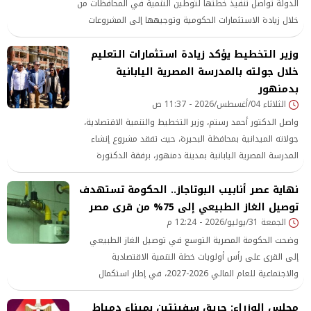
الدولة تواصل تنفيذ خطتها لتوطين التنمية في المحافظات من
خلال زيادة الاستثمارات الحكومية وتوجيهها إلى المشروعات
الأكثر احتياجًا للمواطنين،
وزير التخطيط يؤكد زيادة استثمارات التعليم
خلال جولته بالمدرسة المصرية اليابانية
بدمنهور
الثلاثاء 04/أغسطس/2026 - 11:37 ص
واصل الدكتور أحمد رستم، وزير التخطيط والتنمية الاقتصادية،
جولاته الميدانية بمحافظة البحيرة، حيث تفقد مشروع إنشاء
المدرسة المصرية اليابانية بمدينة دمنهور، برفقة الدكتورة
جاكلين عازر، محافظ البحيرة
نهاية عصر أنابيب البوتاجاز.. الحكومة تستهدف
توصيل الغاز الطبيعي إلى 75% من قرى مصر
الجمعة 31/يوليو/2026 - 12:24 م
وضحت الحكومة المصرية التوسع في توصيل الغاز الطبيعي
إلى القرى على رأس أولويات خطة التنمية الاقتصادية
والاجتماعية للعام المالي 2026-2027، في إطار استكمال
مشروعات تطوير الريف المصري ضمن المبادرة الرئاسية «حياة
مجلس الوزراء: حريق سفينتين بميناء دمياط
كريمة»، بما يضمن تحسين مستوى الخدمات الأساسية المقدمة