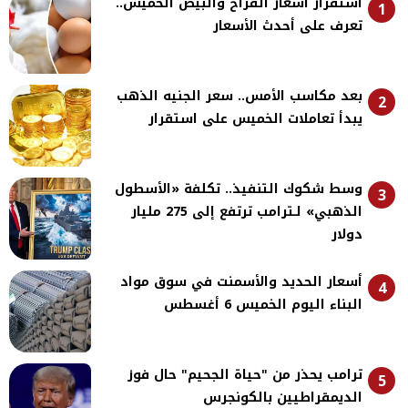
استقرار أسعار الفراخ والبيض الخميس..
1
تعرف على أحدث الأسعار
بعد مكاسب الأمس.. سعر الجنيه الذهب
2
يبدأ تعاملات الخميس على استقرار
وسط شكوك التنفيذ.. تكلفة «الأسطول
3
الذهبي» لـترامب ترتفع إلى 275 مليار
دولار
أسعار الحديد والأسمنت في سوق مواد
4
البناء اليوم الخميس 6 أغسطس
ترامب يحذر من "حياة الجحيم" حال فوز
5
الديمقراطيين بالكونجرس