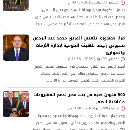
الخميس 09/يوليو/2026 - 09:43 م
تواصل الحكومة توجيه بوصلة التنمية نحو تعزيز التشغيل
وخفض معدلات البطالة، عبر خطة تستهدف التوسع في خلق
فرص عمل مستدامة داخل القطاعات الأكثر قدرة على استيعاب
العمالة، بما يعزز النمو الاقتصادي ويرفع كفاءة سوق العمل.
قرار جمهوري بتعيين الفريق محمد عبد الرحمن
بسيوني رئيسًا للهيئة القومية لإدارة الأزمات
والطوارئ
الخميس 09/يوليو/2026 - 11:56 ص
أصدر الرئيس عبد الفتاح السيسي قرارا جمهوريا بتعيين الفريق
محمد عبد الرحمن بسيوني سالم ربيع، رئيس هيئة عمليات
القوات المسلحة، رئيساً للهيئة القومية لإدارة الأزمات
والطوارئ. وتضمن القرار الجمهوري تعيين اللواء هاني محمود
500 مليون جنيه من بنك مصر لدعم المشروعات
سيد منصور مدير سلاح الإشارة بالقوات المسلحة نائبا لرئيس
متناهية الصغر
الهيئة القومية لإدارة الأزمات والطوارئ
الأربعاء 08/يوليو/2026 - 10:45 ص
وقع جهاز تنمية المشروعات المتوسطة والصغيرة ومتناهية
الصغر وبنك مصر عقد مشروع “تمكين للتمويل متناهي الصغر
(3)” والذي يقدم من خلاله جهاز تنمية المشروعات تمويلا بقيمة