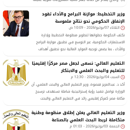
500 مليون جنيه لدعم المشروعات
وزير التخطيط: موازنة البرامج والأداء تقود
الإنفاق الحكومي نحو نتائج ملموسة
الثلاثاء 07/يوليو/2026 - 10:09 ص
تكثف الحكومة خطواتها لتطوير منظومة التخطيط وإدارة
الاستثمارات الحكومية، عبر التوسع في تطبيق موازنة البرامج
والأداء ، بما يضمن توجيه الموارد المالية نحو تحقيق أهداف
تنموية واضحة وقابلة للقياس
التعليم العالي: نسعى لجعل مصر مركزًا إقليميًا
للتعليم والبحث العلمي والابتكار
السبت 04/يوليو/2026 - 12:30 م
أكد د. عبدالعزيز قنصوة، وزير التعليم العالي والبحث العلمي، أن
الوزارة تواصل تنفيذ رؤية إستراتيجية شاملة تستهدف ترسيخ
مكانة مصر كمركز إقليمي رائد في التعليم العالي والبحث
العلمي والابتكار، من خلال تطوير متكامل للمنظومة وتعظيم
وزير التعليم العالي يعلن إطلاق منظومة وطنية
العائد من استثمارات الدولة في هذا القطاع الحيوي،
متكاملة لربط البحث العلمي بالصناعة
الجمعة 03/يوليو/2026 - 01:03 م