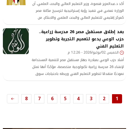
أكد د.عبدالعزيز قنصوة، وزير التعليم العالي والبحث العلمي، أن
الوزارة تمضي في تنفيذ رؤية إستراتيجية لترسيخ مكانة مصر
كمركز إقليمي للتعليم العالي والبحث العلمي والابتكار، من
خلال تطوير منظومة التعليم والبحث العلمي، وتعظيم العائد
بعد إطلاق مستقبل مصر 26 مدرسة زراعية..
من استثمارات الدولة
حزب الوعي يدعو لتعميم التجربة وتطوير
التعليم الفني
الخميس 02/يوليو/2026 - 12:26 م
أشاد حزب الوعي بمبادرة جهاز مستقبل مصر للتنمية المستدامة
لإنشاء 26 مدرسة زراعية تكنولوجية متخصصة، مؤكدًا أنها تمثل
نموذجًا متقدمًا لتطوير التعليم الفني وربطه باحتياجات سوق
العمل
8
7
6
5
4
3
2
1