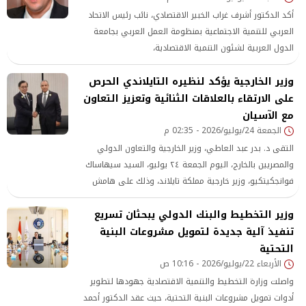
أكد الدكتور أشرف غراب الخبير الاقتصادي، نائب رئيس الاتحاد
العربي للتنمية الاجتماعية بمنظومة العمل العربي بجامعة
الدول العربية لشئون التنمية الاقتصادية،
وزير الخارجية يؤكد لنظيره التايلاندي الحرص
على الارتقاء بالعلاقات الثنائية وتعزيز التعاون
مع الآسيان
الجمعة 24/يوليو/2026 - 02:35 م
التقى د. بدر عبد العاطي، وزير الخارجية والتعاون الدولي
والمصريين بالخارج، اليوم الجمعة ٢٤ يوليو، السيد سيهاساك
فوانجكيتكيو، وزير خارجية مملكة تايلاند، وذلك على هامش
الاجتماع الوزاري لرابطة دول جنوب شرق آسيا (الآسيان) المنعقد
وزير التخطيط والبنك الدولي يبحثان تسريع
بالعاصمة الفلبينية مانيلا.
تنفيذ آلية جديدة لتمويل مشروعات البنية
التحتية
الأربعاء 22/يوليو/2026 - 10:16 ص
واصلت وزارة التخطيط والتنمية الاقتصادية جهودها لتطوير
أدوات تمويل مشروعات البنية التحتية، حيث عقد الدكتور أحمد