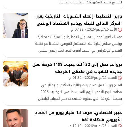
لتسريع تنفيذ المشروعات الإنتاجية والصناعية،
وزير التخطيط: إنهاء التسويات التاريخية يعزز
المركز المالي للبنك ويدعم الاقتصاد الوطني
الأحد 26/يوليو/2026 - 07:22 م
عقد الدكتور أحمد رستم، وزير التخطيط والتنمية الاقتصادية
ورئيس مجلس إدارة بنك الاستثمار القومي، اجتماعًا عبر تقنية
الفيديو كونفرنس مع السيد أشرف نجم، نائب رئيس مجلس
الإدارة والعضو المنتدب للبنك، بحضور عدد من قيادات البنك
برواتب تصل إلى 32 ألف جنيه.. 1198 فرصة عمل
والوزارة. استهدف الاجتماع متابعة الموقف التنفيذي لإعادة
هيكلة البنك وتعزيز مركزه
جديدة للشباب في ملتقى الغردقة
السبت 25/يوليو/2026 - 01:30 م
افتتح وزير العمل حسن رداد، واللواء الدكتور وليد البرقي
محافظ البحر الأحمر، اليوم السبت، ملتقى التوظيف 2026
بمدينة الغردقة، في خطوة تستهدف دعم الشباب الباحثين
خبير اقتصادي: صرف 1.5 مليار يورو من الاتحاد
الأوروبي شهادة ثقة
السبت 25/يوليو/2026 - 12:10 م