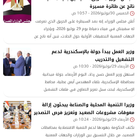
ناتج عن طائرة مسيرة
للمواطنين، وتقليل الاعتماد على مصادر الوقود التقليدية،
الخميس 30/يوليو/2026 - 10:57 ص
والتوسع في استخدام الطاقة النظيفة بما يدعم أهداف التنمية
المستدامة.
أعلن مجلس الوزراء، إنه بعد السيطرة على الحريق الذي تعرضت
له سفينتان في ميناء دمياط يوم 29 يوليو 2026، وبإجراء
الجهات المعنية التحقيقات الأولية حول الحادث، تبين أنه ناتج عن
طائرة مسيرة، ولم تعلن أي جهة مسئوليتها عن الواقعة
وزير العمل يبدأ جولة بالإسكندرية لدعم
التشغيل والتدريب
الأربعاء 29/يوليو/2026 - 10:30 ص
استهل وزير العمل حسن رداد، اليوم الأربعاء، جولة ميدانية
بمحافظة الإسكندرية، بلقاء المهندس أيمن عطية، محافظ
الإسكندرية، لبحث سبل تعزيز التعاون في ملفات التشغيل
والتدريب المهني
وزيرا التنمية المحلية والصناعة يبحثون إزالة
معوقات مشروعات الصعيد وتعزيز فرص التصدير
الأربعاء 29/يوليو/2026 - 10:24 ص
تكثف الحكومة جهودها لدعم التنمية الاقتصادية بمحافظات
الصعيد، من خلال التنسيق بين الوزارات والجهات المعنية