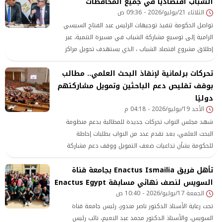
الماضية
الشباب اقتصاديًا في جميع المحافظات
الثلاثاء 21/يوليو/2026 - 09:36 ص
تواصل الحكومة تنفيذ توجيهات الرئيس عبد الفتاح السيسي
الرامية إلى توسيع مشاركة الشباب في مسيرة التنمية، عبر
إطلاق مشروع اقتصاد الشباب ، الذي يستهدف تحويل مراكز
الشباب
تحركات برلمانية لإنقاذ البحث العلمي.. مطالب
بوقف تقليص دعم الباحثين وتمويل مشاركتهم
دوليًا
الأحد 19/يوليو/2026 - 04:18 م
شهد مجلس النواب تحركات جديدة للمطالبة بدعم منظومة
البحث العلمي، بعد تقدم عدد من النواب بطلبات إحاطة
للحكومة بشأن تداعيات ضعف التمويل ووقف دعم مشاركة
الباحثين وأعضاء هيئة التدريس في المؤتمرات العلمية الدولية
تأهل فريق Enactus Ismailia بجامعة قناة
السويس لنصف نهائي مسابقة Enactus Egypt
الجمعة 17/يوليو/2026 - 10:40 ص
تحت رعاية الأستاذ الدكتور ناصر مندور، رئيس جامعة قناة
السويس، والأستاذ الدكتور محمد عبد النعيم، نائب رئيس