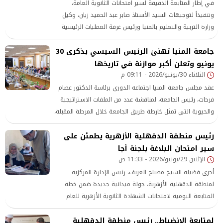
في إطار المتابعة الدقيقة لسير امتحانات الثانوية العامة،
وتنفيذاً لتوجيهات السيد الأستاذ صابر عبد الحميد زيان، وكيل
وزارة التربية والتعليم بالمنيا ورئيس غرفة العمليات الرئيسية
بالمديرية، بتشديد إجراءات الانضباط داخل اللجان والتصدي بكل
جامعة المنيا تهنئ الرئيس السيسي بذكرى 30
حزم لكافة صور الغش، واصلت غرفة العمليات الرئيسية متابعة
يونيو وتعلن أكبر موازنة في تاريخها
أعمال الامتحانات على مدار الساعة، حيث تم رصد عدد من الوقائع
الثلاثاء 30/يونيو/2026 - 09:11 م
والتعامل معها فوراً وفقاً للوائح المنظمة.
عقد مجلس جامعة المنيا اجتماعه الدوري برئاسة الدكتور عصام
فرحات، رئيس الجامعة، لمناقشة عدد من الملفات الاستراتيجية
والحيوية التي تمثل خارطة طريق الجامعة خلال المرحلة المقبلة،
إلى جانب استعراض حصاد عام مالي استثنائي يُعد الأكبر
رئيس منطقة الدقهلية الأزهرية يطمئن على
والأهم في تاريخ الجامعة، بما يعكس حجم الإنجازات التي
سير امتحان البلاغة بلجنة أجا
تحققت في قطاعات التعليم والبحث العلمي والرعاية الصحية
الإثنين 29/يونيو/2026 - 11:33 ص
وخدمة المجتمع.
أجرى فضيلة الشيخ مصباح العريف، رئيس الإدارة المركزية
لمنطقة الدقهلية الأزهرية، جولة ميدانية جديدة ضمن خطة
المتابعة اليومية لامتحانات الشهادة الثانوية الأزهرية للعام
الدراسي 2025 - 2026
لمتابعة الانضباط.. رئيس منطقة الدقهلية