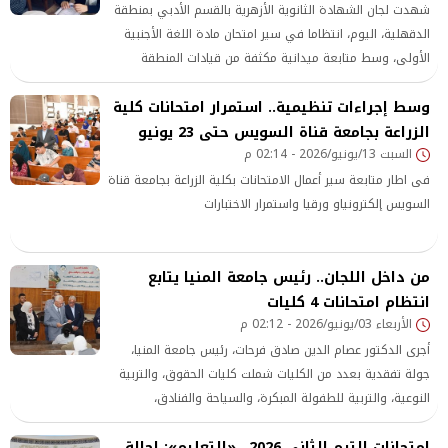
شهدت لجان الشهادة الثانوية الأزهرية بالقسم الأدبي بمنطقة
الدقهلية، اليوم، انتظاما في سير امتحان مادة اللغة الأجنبية
الأولى، وسط متابعة ميدانية مكثفة من قيادات المنطقة
الأزهرية للتأكد من تطبيق التعليمات المنظمة للعمل داخل
وسط إجراءات تنظيمية.. استمرار امتحانات كلية
اللجان وتوفير الأجواء المناسبة للطلاب.
الزراعة بجامعة قناة السويس حتى 23 يونيو
السبت 13/يونيو/2026 - 02:14 م
فى اطار متابعة سير أعمال الامتحانات بكلية الزراعة بجامعة قناة
السويس إلكترونياو ورقيا واستمرار الاختبارات
من داخل اللجان.. رئيس جامعة المنيا يتابع
انتظام امتحانات 4 كليات
الأربعاء 03/يونيو/2026 - 02:12 م
أجرى الدكتور عصام الدين صادق فرحات، رئيس جامعة المنيا،
جولة تفقدية بعدد من الكليات شملت كليات الحقوق، والتربية
النوعية، والتربية للطفولة المبكرة، والسياحة والفنادق،
للاطمئنان على انتظام العملية الامتحانية والتأكد من توافر
امتحانات الترم الثاني 2026.. «التعليم»: إحالة
الأجواء الملائمة التي تمكن الطلاب من أداء امتحاناتهم بسهولة