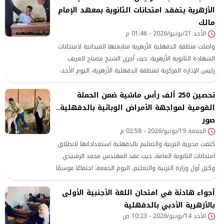
الأزهرية يتفقد امتحانات الثانوية بمعهد الإمام
مالك
الأحد 21/يونيو/2026 - 01:46 م
واصلت منطقة الدقهلية الأزهرية متابعتها الميدانية لامتحانات
الشهادة الثانوية الأزهرية، حيث أجرى الشيخ مصباح العريف
رئيس الإدارة المركزية لمنطقة الدقهلية الأزهرية، اليوم الأحد،
جولة تفقدية داخل لجان معهد الإمام مالك التابع لإدارة
تحصين 250 ألف رأس ماشية ضمن الحملة
المنصورة
القومية لمواجهة الأمراض الوبائية بالدقهلية..
صور
الجمعة 19/يونيو/2026 - 02:58 م
كثفت مديرية التربية والتعليم بالدقهلية استعداداتها لانطلاق
امتحانات الثانوية العامة، حيث عقد المهندس محمد الرشيدي
وكيل أول وزارة التربية والتعليم، اليوم الجمعة، اجتماعًا موسعًا
مع مديري ووكلاء الإدارات التعليمية ورؤساء اللجان، لمتابعة
أجواء هادئة في امتحان اللغة الأجنبية الأولى
التجهيزات النهائية والتأكيد على الالتزام بالتعليمات المنظمة
للعمل داخل اللجان.
بالأزهرية الأدبي بالدقهلية
الأحد 14/يونيو/2026 - 10:23 ص