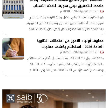
ويسر، بما يضمن تحقيق أعلى درجات الانضباط داخل اللجان.
ملاحظ للتحقيق ببني سويف لهذه الأسباب
الثلاثاء 19/مايو/2026 - 04:01 م
قرر الدكتور محمود الفولي، وكيل وزارة التربية والتعليم ببني
سويف إحالة أحد الملاحظين للتحقيق بمعرفة الشئون القانونية،
بعد ضبطه حائزًا هاتفًا محمولًا داخل إحدى لجان امتحانات نهاية
الفصل الدراسي الثاني لسنوات النقل، مخالفةً للتعليمات
مخاوف أولياء الأمور من امتحانات الثانوية
المنظمة لأعمال الامتحانات، مؤكدًا على عدم التهاون مع أي
العامة 2026.. استطلاع يكشف مفاجآت
مخالفة من شأنها الإخلال بضوابط العملية الامتحانية.
الثلاثاء 19/مايو/2026 - 02:53 م
«فضفضة حول امتحانات الثانوية العامة.. إيه أكتر حاجة شغلاكم
حاليا؟ شاركونا بتعليقاتكم علشان نفيد بعض»، بهذه الكلمات
وجهت عبير أحمد مؤسس اتحاد أمهات مصر للنهوض بالتعليم
وائتلاف أولياء الأمور، حديثها إلي أولياء أمور طلاب الشهادة
الثانوية العامة.