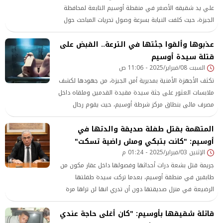
علي يد شقيقه الأصغر في منقطة أوسيم التابعة لمحافظة
الجيزة، حيث كلفت النيابة بسرعة وصول تحريات المباحث حول
الواقعة للوقوف على ملابساتها وظروفها.
عذبوها وألقوا جثتها في الترعة.. القبض على
قتلة سيدة أوسيم
السبت 08/فبراير/2025 - 11:06 ص
تكثف الأجهزة الأمنية بمديرية أمن الجيزة، من جهودها لكشف
ملابسات العثور على جثة سيدة مقيدة القدمين وملقاه داخل
مصرف مائى بنطاق مركز شرطة أوسيم، حيث يقوم رجال
المباحث بعمل التحريات لتحديد هوية المجني عليها لفحص
المتهمة بقتل طفلة صديقة والدتها في
علاقاتها والوصول لطرف خيط يقودهم لحل اللغز، كما قام رجال
أوسيم: "كانت بتبكي ومش راضية تسكت"
المباحث بالتحفظ علي كاميرات المراقبة بمحيط مسرح العثور
الإثنين 03/فبراير/2025 - 01:24 م
على الضحية تمهيداً لتفريغها.
جريمة قتل بشعة درات أحداثها وفصولها داخل عقار مكون من
طابقين في منطقة أوسيم، بعدما تركت سيدة طفلتها
الرضيعة في منزل صديقتها دون أن تدري انها لن تراها مرة
أخرى، حيث قامت ابنة صديقتها بالتعدي عليها وضرب رأسها
قاتلة شقيقها بأوسيم: "كان أغلى حاجة عندي
في الحائط، ليتم ضبطها وبعرضها على النيابة العامة أمرت