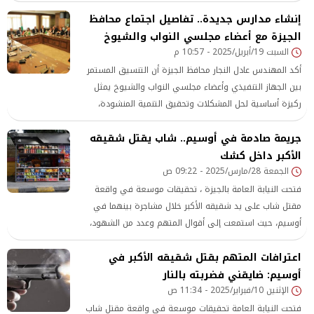
إنشاء مدارس جديدة.. تفاصيل اجتماع محافظ
الجيزة مع أعضاء مجلسي النواب والشيوخ
السبت 19/أبريل/2025 - 10:57 م
أكد المهندس عادل النجار محافظ الجيزة أن التنسيق المستمر
بين الجهاز التنفيذي وأعضاء مجلسي النواب والشيوخ يمثل
ركيزة أساسية لحل المشكلات وتحقيق التنمية المنشودة،
مشددًا على أن المحافظة لا تدخر جهدًا في الاستجابة لمطالب
جريمة صادمة في أوسيم.. شاب يقتل شقيقه
المواطنين والعمل على تحسين جودة الخدمات المقدمة لهم.
الأكبر داخل كشك
الجمعة 28/مارس/2025 - 09:22 ص
فتحت النيابة العامة بالجيزة ، تحقيقات موسعة في واقعة
مقتل شاب على يد شقيقه الأكبر خلال مشاجرة بينهما في
أوسيم، حيث استمعت إلى أقوال المتهم وعدد من الشهود،
وأمرت بتشريح الجثمان لبيان سبب الوفاة، وطلبت تحريات
اعترافات المتهم بقتل شقيقه الأكبر في
المباحث للوقوف على ملابسات الواقعة.
أوسيم: ضايقني فضربته بالنار
الإثنين 10/فبراير/2025 - 11:34 ص
فتحت النيابة العامة تحقيقات موسعة في واقعة مقتل شاب