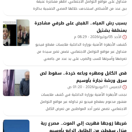
متداول على مواقع التواصل الاجتماعي، أظهر مشاجرة عنيفة
بين عدد من الأشخاص استخدمت خلالها العصي الخشبية بدائرة
مركز شرطة أوسيم بمحافظة الجيزة
بسبب رش المياه.. القبض على طرفي مشاجرة
بمنطقة بشتيل
الأحد 05/يوليو/2026 - 08:29 م
كشفت الأجهزة الأمنية بوزارة الداخلية ملابسات مقطع فيديو
متداول عبر مواقع التواصل الاجتماعي، تضمن تضرر سيدة من
تعرضها وأسرتها للسب والضرب على يد عدد من جامعي
القمامة بمنطقة بشتيل التابعة لمحافظة الجيزة
قص الكابل وصهره وباعه خردة.. سقوط لص
سرق ورشة نجارة بأوسيم
الخميس 11/يونيو/2026 - 01:20 ص
نجحت الأجهزة الأمنية بوزارة الداخلية في كشف ملابسات
منشور مدعوم بمقطع فيديو تم تداوله عبر مواقع التواصل
الاجتماعي، تضمن تضرر أحد المواطنين من تعرض الكابل
الكهربائي الخاص بورشة النجارة التي يمتلكها للسرقة بمنطقة
ضربها زوجها فهربت إلي الموت.. مصرع ربة
أوسيم بمحافظة الجيزة.
منزل سقطت من الطابق الرابع بأوسيم