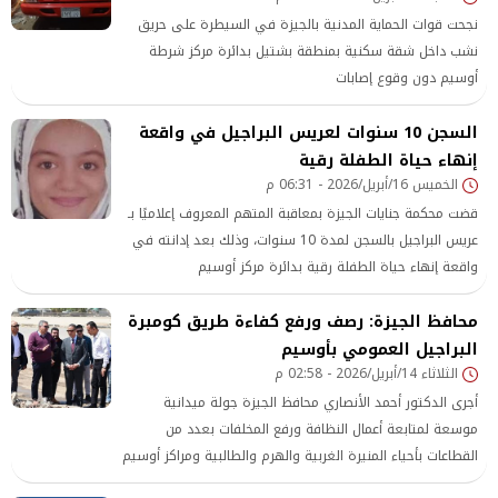
نجحت قوات الحماية المدنية بالجيزة في السيطرة على حريق
نشب داخل شقة سكنية بمنطقة بشتيل بدائرة مركز شرطة
أوسيم دون وقوع إصابات
السجن 10 سنوات لعريس البراجيل في واقعة
إنهاء حياة الطفلة رقية
الخميس 16/أبريل/2026 - 06:31 م
قضت محكمة جنايات الجيزة بمعاقبة المتهم المعروف إعلاميًا بـ
عريس البراجيل بالسجن لمدة 10 سنوات، وذلك بعد إدانته في
واقعة إنهاء حياة الطفلة رقية بدائرة مركز أوسيم
محافظ الجيزة: رصف ورفع كفاءة طريق كومبرة
البراجيل العمومي بأوسيم
الثلاثاء 14/أبريل/2026 - 02:58 م
أجرى الدكتور أحمد الأنصاري محافظ الجيزة جولة ميدانية
موسعة لمتابعة أعمال النظافة ورفع المخلفات بعدد من
القطاعات بأحياء المنيرة الغربية والهرم والطالبية ومراكز أوسيم
وكرداسة وذلك في إطار الوقوف على مستوى الخدمات