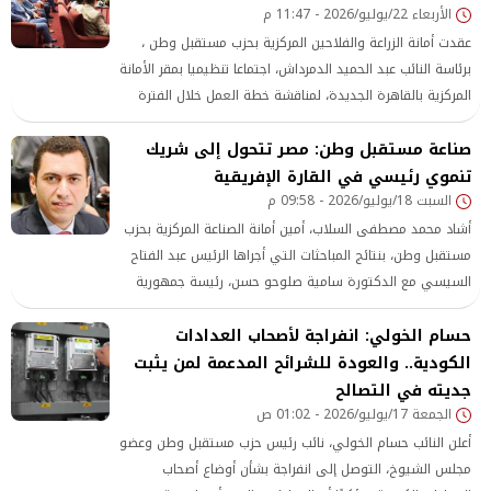
الأربعاء 22/يوليو/2026 - 11:47 م
​عقدت أمانة الزراعة والفلاحين المركزية بحزب مستقبل وطن ،
برئاسة النائب عبد الحميد الدمرداش، اجتماعا تنظيميا بمقر الأمانة
المركزية بالقاهرة الجديدة، لمناقشة خطة العمل خلال الفترة
المقبلة، وذلك بحضور الأمناء المساعدين وأعضاء هيئة مكتب
صناعة مستقبل وطن: مصر تتحول إلى شريك
الأمانة.
تنموي رئيسي في القارة الإفريقية
السبت 18/يوليو/2026 - 09:58 م
أشاد محمد مصطفى السلاب، أمين أمانة الصناعة المركزية بحزب
مستقبل وطن، بنتائج المباحثات التي أجراها الرئيس عبد الفتاح
السيسي مع الدكتورة سامية صلوحو حسن، رئيسة جمهورية
تنزانيا
حسام الخولي: انفراجة لأصحاب العدادات
الكودية.. والعودة للشرائح المدعمة لمن يثبت
جديته في التصالح
الجمعة 17/يوليو/2026 - 01:02 ص
أعلن النائب حسام الخولي، نائب رئيس حزب مستقبل وطن وعضو
مجلس الشيوخ، التوصل إلى انفراجة بشأن أوضاع أصحاب