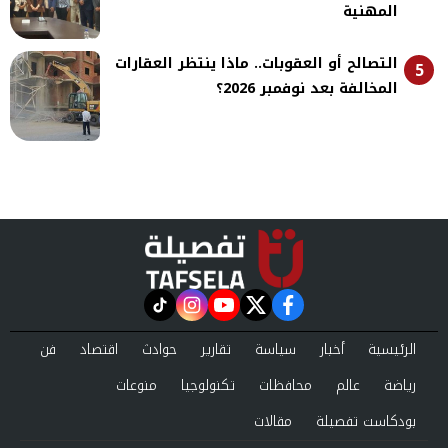
المهنية
التصالح أو العقوبات.. ماذا ينتظر العقارات
5
المخالفة بعد نوفمبر 2026؟
instagram
tiktok
youtube
twitter
facebook
الرئيسية
أخبار
سياسة
تقارير
حوادث
اقتصاد
فن
رياضة
عالم
محافظات
تكنولوجيا
منوعات
بودكاست تفصيلة
مقالات