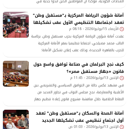
العدادات الكودية، مؤكدًا أن المواطنين الذين أبدوا جدية في
التصالح على مخالفات البناء سيستفيدون من العودة إلى شرائح
أمانة شؤون الرياضة المركزية بـ"مستقبل وطن"
الكهرباء الطبيعية.
تعقد اجتماعها التنظيمي الأول عقب تشكيلها
الأربعاء 15/يوليو/2026 - 08:18 م
​عقدت أمانة شؤون الرياضة المركزية بحزب مستقبل وطن، برئاسة
النائب محمد مصيلحي، اجتماعا تنظيميا بمقر الأمانة المركزية
للحزب بالقاهرة الجديدة، وذلك عقب إعلان تشكيل الأمانة؛
لمناقشة خطة العمل ووضع رؤية متكاملة للمرحلة المقبلة،
كيف نجح البرلمان في صناعة توافق واسع حول
وذلك بحضور الأمناء المساعدين وأعضاء هيئة مكتب أمانة شؤون
الرياضة المركزية بالحزب
قانون «جهاز مستقبل مصر»؟
الإثنين 13/يوليو/2026 - 11:45 م
في مشهد عكس حالة من التوافق السياسي والتشريعي بين
الأغلبية والمعارضة، نجح مجلس النواب في تجاوز العديد من
النقاط الخلافية خلال مناقشة مشروع قانون إعادة تنظيم جهاز
«مستقبل مصر
أمانة الصحة والسكان بـ"مستقبل وطن" تعقد
أول اجتماع تنظيمي عقب تشكيلها الجديد
الإثنين 13/يوليو/2026 - 01:03 ص