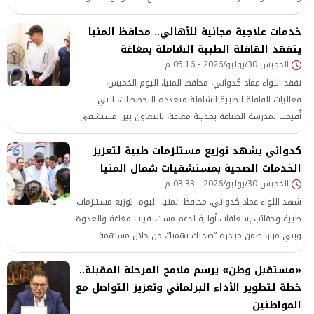
تحقيقها خلال الفترة القادمة، وذلك بحضور الأمناء المساعدين
خدمات علاجية مجانية للأهالي.. محافظ المنيا
وأعضاء هيئة مكتب الأمانة، وذلك في المقر الرئيسي للحزب
بالقاهرة الجديدة.
يتفقد القافلة الطبية الشاملة بمغاغة
الخميس 30/يوليو/2026 - 05:16 م
تفقد اللواء عماد كدواني، محافظ المنيا، اليوم الخميس،
فعاليات القافلة الطبية الشاملة متعددة التخصصات، التي
أُقيمت بمدرسة الصناعة بمدينة مغاغة، بالتعاون بين مستشفى
المغربي الدولي للعيون وحزب مستقبل وطن، بالتنسيق مع
كدواني يشهد توزيع مستلزمات طبية لتعزيز
مديرية الصحة، وذلك في إطار تعزيز الشراكة المجتمعية لدعم
الخدمات الصحية بمستشفيات شمال المنيا
القطاع الصحي، وتخفيف الأعباء عن كاهل المواطنين، وتوفير
الخميس 30/يوليو/2026 - 03:33 م
خدمات طبية مجانية لأهالي القرى والمناطق الأكثر احتياجًا
شهد اللواء عماد كدواني، محافظ المنيا، اليوم، توزيع مستلزمات
طبية وحقائب إسعافات أولية لدعم مستشفيات مغاغة والعدوة
وبني مزار، ضمن مبادرة “صحتك تهمنا”، من خلال مساهمة
مجتمعية مقدمة من حزب مستقبل وطن، في إطار دعم القطاع
«مستقبل وطن» يرسم ملامح المرحلة المقبلة..
الصحي وتعزيز الشراكة بين الأجهزة التنفيذية ومؤسسات
المجتمع المدني، تنفيذًا لتوجيهات القيادة السياسية بالارتقاء
خطة لتطوير الأداء البرلماني وتعزيز التواصل مع
بمنظومة الرعاية الصحية وتحسين جودة الخدمات المقدمة
المواطنين