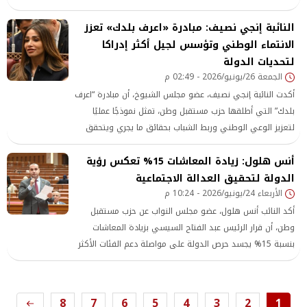
وأعضاء هيئة مكتب الأمانة
النائبة إنجي نصيف: مبادرة «اعرف بلدك» تعزز
الانتماء الوطني وتؤسس لجيل أكثر إدراكا
لتحديات الدولة
الجمعة 26/يونيو/2026 - 02:49 م
أكدت النائبة إنجي نصيف، عضو مجلس الشيوخ، أن مبادرة “اعرف
بلدك” التي أطلقها حزب مستقبل وطن، تمثل نموذجًا عمليًا
لتعزيز الوعي الوطني وربط الشباب بحقائق ما يجري ويتحقق
من مشروعات وإنجازات تنموية غير مسبوقة
أنس هلول: زيادة المعاشات 15% تعكس رؤية
الدولة لتحقيق العدالة الاجتماعية
الأربعاء 24/يونيو/2026 - 10:24 م
أكد النائب أنس هلول، عضو مجلس النواب عن حزب مستقبل
وطن، أن قرار الرئيس عبد الفتاح السيسي بزيادة المعاشات
بنسبة 15% يجسد حرص الدولة على مواصلة دعم الفئات الأكثر
تأثرًا بالمتغيرات الاقتصادية، في إطار تعزيز
8
7
6
5
4
3
2
1