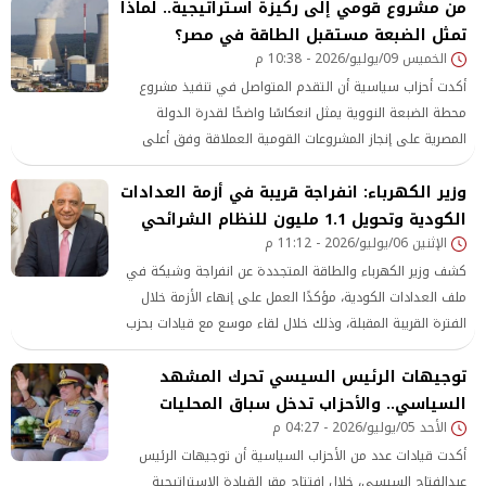
من مشروع قومي إلى ركيزة استراتيجية.. لماذا
تمثل الضبعة مستقبل الطاقة في مصر؟
الخميس 09/يوليو/2026 - 10:38 م
أكدت أحزاب سياسية أن التقدم المتواصل في تنفيذ مشروع
محطة الضبعة النووية يمثل انعكاسًا واضحًا لقدرة الدولة
المصرية على إنجاز المشروعات القومية العملاقة وفق أعلى
المعايير الدولية
وزير الكهرباء: انفراجة قريبة في أزمة العدادات
الكودية وتحويل 1.1 مليون للنظام الشرائحي
الإثنين 06/يوليو/2026 - 11:12 م
كشف وزير الكهرباء والطاقة المتجددة عن انفراجة وشيكة في
ملف العدادات الكودية، مؤكدًا العمل على إنهاء الأزمة خلال
الفترة القريبة المقبلة، وذلك خلال لقاء موسع مع قيادات بحزب
مستقبل وطن.
توجيهات الرئيس السيسي تحرك المشهد
السياسي.. والأحزاب تدخل سباق المحليات
الأحد 05/يوليو/2026 - 04:27 م
أكدت قيادات عدد من الأحزاب السياسية أن توجيهات الرئيس
عبدالفتاح السيسي، خلال افتتاح مقر القيادة الاستراتيجية