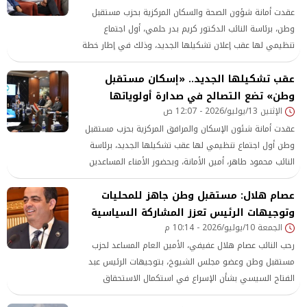
عقدت أمانة شؤون الصحة والسكان المركزية بحزب مستقبل
وطن، برئاسة النائب الدكتور كريم بدر حلمي، أول اجتماع
تنظيمي لها عقب إعلان تشكيلها الجديد، وذلك في إطار خطة
الأمانة لتنظيم العمل خلال المرحلة المقبلة، ومناقشة أولوياتها
عقب تشكيلها الجديد.. «إسكان مستقبل
وبرامجها بما يتماشى مع رؤية الحزب في دعم القطاع الصحي
وتعزيز الخدمات المقدمة للمواطنين.
وطن» تضع التصالح في صدارة أولوياتها
الإثنين 13/يوليو/2026 - 12:07 ص
عقدت أمانة شئون الإسكان والمرافق المركزية بحزب مستقبل
وطن أول اجتماع تنظيمي لها عقب تشكيلها الجديد، برئاسة
النائب محمود طاهر، أمين الأمانة، وبحضور الأمناء المساعدين
وأعضاء هيئة المكتب، وذلك بمقر الحزب الرئيسي بالقاهرة
عصام هلال: مستقبل وطن جاهز للمحليات
الجديدة، لمناقشة خطة عمل الأمانة وأولوياتها خلال المرحلة
المقبلة.
وتوجيهات الرئيس تعزز المشاركة السياسية
الجمعة 10/يوليو/2026 - 10:14 م
رحب النائب عصام هلال عفيفي، الأمين العام المساعد لحزب
مستقبل وطن وعضو مجلس الشيوخ، بتوجيهات الرئيس عبد
الفتاح السيسي بشأن الإسراع في استكمال الاستحقاق
الدستوري الخاص بإجراء انتخابات المجالس المحلية