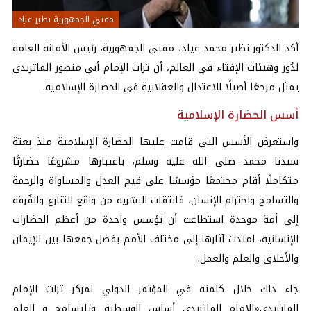
مفتي الجمهورية نظير عياد
أكد الدكتور نظير محمد عياد، مفتي الجمهورية، رئيس الأمانة العامة
لدُور وهيئات الإفتاء في العالم، أن تراث الإمام أبي منصور الماتريدي
يمثل مرجعًا أصيلًا للاعتدال والعقلانية في الحضارة الإسلامية.
أسس الحضارة الإسلامية
واستعرض الأسس التي قامت عليها الحضارة الإسلامية منذ بعثة
سيدنا محمد صلى الله عليه وسلم، باعتبارها مشروعًا حضاريًّا
متكاملًا أقام مجتمعًا مؤسسًا على قيم العدل والمساواة والرحمة
والتسامح واحترام الإنسان، فانتقلت البشرية من واقع التنازع والفُرقة
إلى أمة موحدة استطاعت أن تؤسس واحدة من أعظم الحضارات
الإنسانية، امتدت آثارها إلى مختلف الأمم بفضل جمعها بين الإيمان
والأخلاق والعلم والعمل.
جاء ذلك خلال كلمته في المؤتمر الدولي لمركز تراث الإمام
الماتريدي«الإمام الماتريدي أساس الوسطية وتلتسامح و العلم