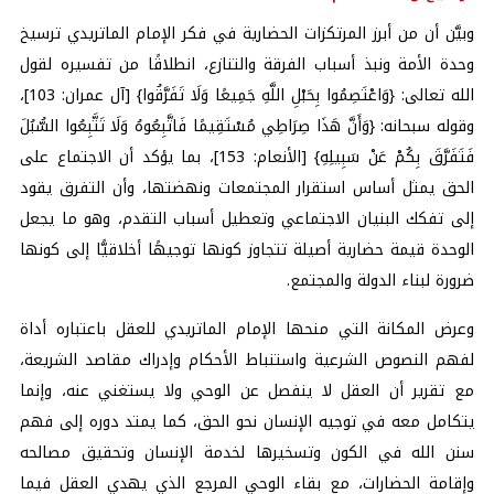
وبيَّن أن من أبرز المرتكزات الحضارية في فكر الإمام الماتريدي ترسيخ
وحدة الأمة ونبذ أسباب الفرقة والتنازع، انطلاقًا من تفسيره لقول
الله تعالى: {وَاعْتَصِمُوا بِحَبْلِ اللَّهِ جَمِيعًا وَلَا تَفَرَّقُوا} [آل عمران: 103]،
وقوله سبحانه: {وَأَنَّ هَذَا صِرَاطِي مُسْتَقِيمًا فَاتَّبِعُوهُ وَلَا تَتَّبِعُوا السُّبُلَ
فَتَفَرَّقَ بِكُمْ عَنْ سَبِيلِهِ} [الأنعام: 153]، بما يؤكد أن الاجتماع على
الحق يمثل أساس استقرار المجتمعات ونهضتها، وأن التفرق يقود
إلى تفكك البنيان الاجتماعي وتعطيل أسباب التقدم، وهو ما يجعل
الوحدة قيمة حضارية أصيلة تتجاوز كونها توجيهًا أخلاقيًّا إلى كونها
ضرورة لبناء الدولة والمجتمع.
وعرض المكانة التي منحها الإمام الماتريدي للعقل باعتباره أداة
لفهم النصوص الشرعية واستنباط الأحكام وإدراك مقاصد الشريعة،
مع تقرير أن العقل لا ينفصل عن الوحي ولا يستغني عنه، وإنما
يتكامل معه في توجيه الإنسان نحو الحق، كما يمتد دوره إلى فهم
سنن الله في الكون وتسخيرها لخدمة الإنسان وتحقيق مصالحه
وإقامة الحضارات، مع بقاء الوحي المرجع الذي يهدي العقل فيما