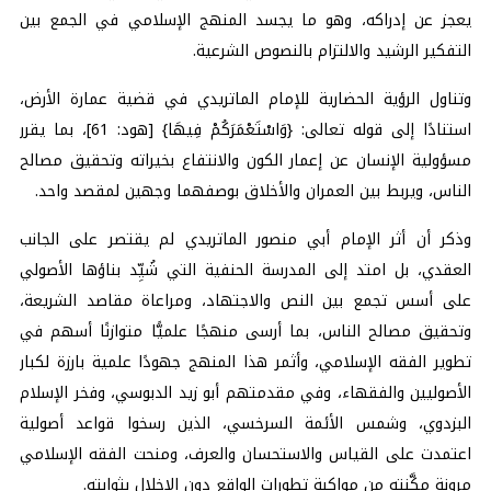
يعجز عن إدراكه، وهو ما يجسد المنهج الإسلامي في الجمع بين
التفكير الرشيد والالتزام بالنصوص الشرعية.
وتناول الرؤية الحضارية للإمام الماتريدي في قضية عمارة الأرض،
استنادًا إلى قوله تعالى: {وَاسْتَعْمَرَكُمْ فِيهَا} [هود: 61]، بما يقرر
مسؤولية الإنسان عن إعمار الكون والانتفاع بخيراته وتحقيق مصالح
الناس، ويربط بين العمران والأخلاق بوصفهما وجهين لمقصد واحد.
وذكر أن أثر الإمام أبي منصور الماتريدي لم يقتصر على الجانب
العقدي، بل امتد إلى المدرسة الحنفية التي شُيِّد بناؤها الأصولي
على أسس تجمع بين النص والاجتهاد، ومراعاة مقاصد الشريعة،
وتحقيق مصالح الناس، بما أرسى منهجًا علميًّا متوازنًا أسهم في
تطوير الفقه الإسلامي، وأثمر هذا المنهج جهودًا علمية بارزة لكبار
الأصوليين والفقهاء، وفي مقدمتهم أبو زيد الدبوسي، وفخر الإسلام
البزدوي، وشمس الأئمة السرخسي، الذين رسخوا قواعد أصولية
اعتمدت على القياس والاستحسان والعرف، ومنحت الفقه الإسلامي
مرونة مكَّنته من مواكبة تطورات الواقع دون الإخلال بثوابته.