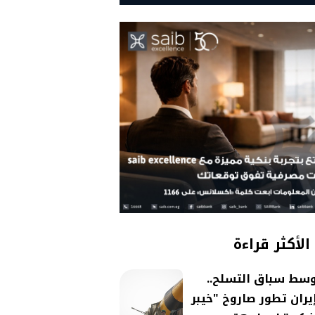
الأكثر قراءة
سط سباق التسلح..
يران تطور صاروخ "خيبر