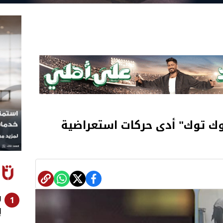
وك توك" أدى حركات استعراضية
و
1
إ