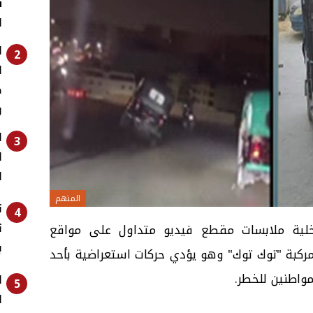
ش
ا
ا
2
ا
ض
و
ا
3
ا
ا
المتهم
ت
4
ت
اخلية ملابسات مقطع فيديو متداول على مواقع
ب
 مركبة "توك توك" وهو يؤدي حركات استعراضية بأحد
مواطنين للخطر.
ا
5
ا