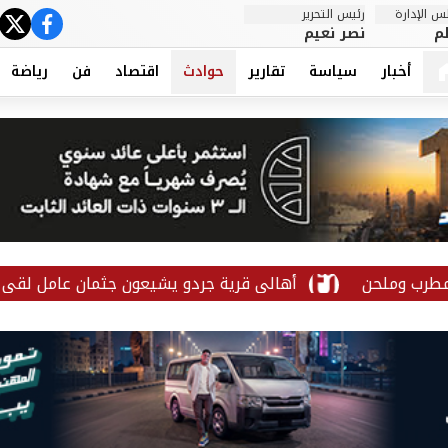
 الإدارة
رئيس التحرير
ter
cebook
م
نصر نعيم
أخبار
سياسة
تقارير
حوادث
اقتصاد
فن
رياضة
حن
أهالي قرية جردو يشيعون جثمان عامل لقي مصرعه إث