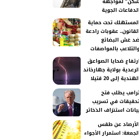
كن" لمواجهة
لدفاعات الجوية
لمستهلك تحت حماية
لقانون.. عقوبات رادعة
د غش البضائع
التلاعب بالمواصفات
رتفاع ضحايا الصواعق
لرعدية بولاية جهارخاند
لهندية إلى 20 قتيلا
رامب يطلب فتح
حقيقات في تسريب
يانات استنزاف الذخائر
لأرصاد عن طقس
لجمعة: استمرار الأجواء