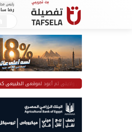
رئيس مجلس
رضا سال
موسيقيين: سأكمل ولايتي ثم أعود لموقعي الطبيعي كمطرب ومل