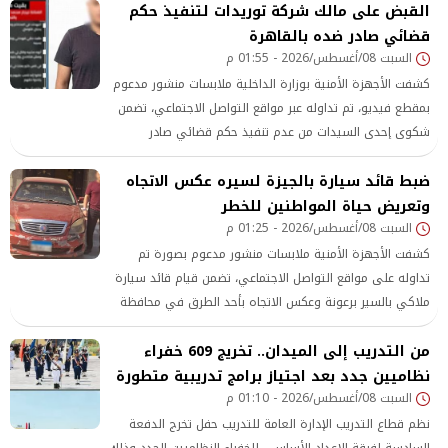
القبض على مالك شركة توريدات لتنفيذ حكم
قضائي صادر ضده بالقاهرة
السبت 08/أغسطس/2026 - 01:55 م
كشفت الأجهزة الأمنية بوزارة الداخلية ملابسات منشور مدعوم
بمقطع فيديو، تم تداوله عبر مواقع التواصل الاجتماعي، تضمن
شكوى إحدى السيدات من عدم تنفيذ حكم قضائي صادر
لصالحها في قضية تبديد ضد أحد الأشخاص بالقاهرة.
ضبط قائد سيارة بالجيزة لسيره عكس الاتجاه
وتعريض حياة المواطنين للخطر
السبت 08/أغسطس/2026 - 01:25 م
كشفت الأجهزة الأمنية ملابسات منشور مدعوم بصورة تم
تداوله على مواقع التواصل الاجتماعي، تضمن قيام قائد سيارة
ملاكي بالسير برعونة وعكس الاتجاه بأحد الطرق في محافظة
الجيزة، بما عرض حياته وحياة المواطنين للخطر.
من التدريب إلى الميدان.. تخريج 609 خفراء
نظاميين جدد بعد اجتياز برامج تدريبية متطورة
السبت 08/أغسطس/2026 - 01:10 م
نظم قطاع التدريب الإدارة العامة للتدريب حفل تخرج الدفعة
السادسة لفرقة الإعداد الأساسى للخفراء النظاميين الجدد وذلك