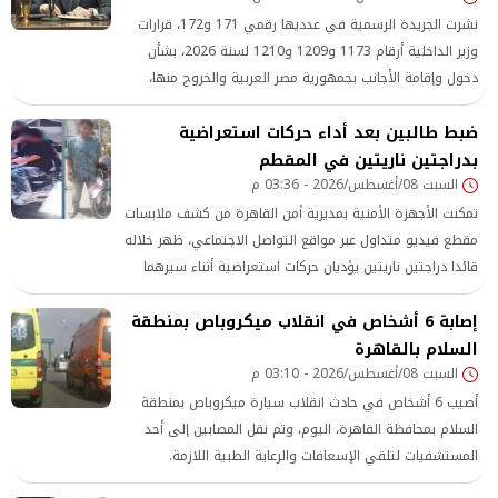
نشرت الجريدة الرسمية في عدديها رقمي 171 و172، قرارات
وزير الداخلية أرقام 1173 و1209 و1210 لسنة 2026، بشأن
دخول وإقامة الأجانب بجمهورية مصر العربية والخروج منها،
وتضمنت قرارات بإبعاد عدد من الأجانب خارج البلاد لأسباب تتعلق
ضبط طالبين بعد أداء حركات استعراضية
بالصالح العام.
بدراجتين ناريتين في المقطم
السبت 08/أغسطس/2026 - 03:36 م
تمكنت الأجهزة الأمنية بمديرية أمن القاهرة من كشف ملابسات
مقطع فيديو متداول عبر مواقع التواصل الاجتماعي، ظهر خلاله
قائدا دراجتين ناريتين يؤديان حركات استعراضية أثناء سيرهما
بمنطقة المقطم، معرضين
إصابة 6 أشخاص في انقلاب ميكروباص بمنطقة
السلام بالقاهرة
السبت 08/أغسطس/2026 - 03:10 م
أصيب 6 أشخاص في حادث انقلاب سيارة ميكروباص بمنطقة
السلام بمحافظة القاهرة، اليوم، وتم نقل المصابين إلى أحد
المستشفيات لتلقي الإسعافات والرعاية الطبية اللازمة.