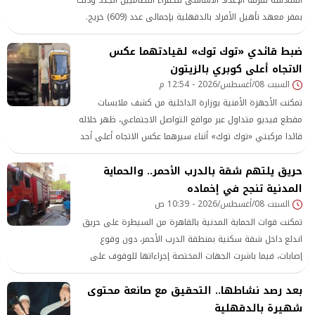
بمقر معهد تأهيل الأفراد بالدقهلية بإجمالى عدد (609) خريج.
ضبط قائدي «توك توك» لقيادتهما عكس
الاتجاه أعلى كوبري بالزيتون
السبت 08/أغسطس/2026 - 12:54 م
تمكنت الأجهزة الأمنية بوزارة الداخلية من كشف ملابسات
مقطع فيديو متداول عبر مواقع التواصل الاجتماعي، ظهر خلاله
قائدا مركبتي «توك توك» أثناء سيرهما عكس الاتجاه أعلى أحد
الكباري بدائرة قسم شرطة الزيتون بالقاهرة، معرضين حياتهما
حريق يلتهم شقة بالدرب الأحمر.. والحماية
وحياة المواطنين للخطر.
المدنية تنجح في إخماده
السبت 08/أغسطس/2026 - 10:39 ص
تمكنت قوات الحماية المدنية بالقاهرة من السيطرة على حريق
اندلع داخل شقة سكنية بمنطقة الدرب الأحمر، دون وقوع
إصابات، فيما باشرت الجهات المختصة إجراءاتها للوقوف على
أسباب الحريق وحصر حجم التلفيات.
بعد رصد نشاطها.. التحقيق مع صانعة محتوى
شهيرة بالدقهلية