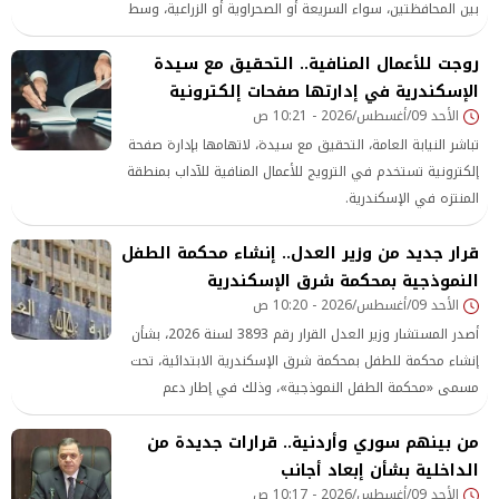
بين المحافظتين، سواء السريعة أو الصحراوية أو الزراعية، وسط
متابعة دقيقة من رجال المرور لـ الحالة المرورية.
روجت للأعمال المنافية.. التحقيق مع سيدة
الإسكندرية في إدارتها صفحات إلكترونية
الأحد 09/أغسطس/2026 - 10:21 ص
تباشر النيابة العامة، التحقيق مع سيدة، لاتهامها بإدارة صفحة
إلكترونية تستخدم في الترويج للأعمال المنافية للآداب بمنطقة
المنتزه في الإسكندرية.
قرار جديد من وزير العدل.. إنشاء محكمة الطفل
النموذجية بمحكمة شرق الإسكندرية
الأحد 09/أغسطس/2026 - 10:20 ص
أصدر المستشار وزير العدل القرار رقم 3893 لسنة 2026، بشأن
إنشاء محكمة للطفل بمحكمة شرق الإسكندرية الابتدائية، تحت
مسمى «محكمة الطفل النموذجية»، وذلك في إطار دعم
منظومة العدالة المتخصصة وتعزيز آليات التعامل القضائي مع
من بينهم سوري وأردنية.. قرارات جديدة من
قضايا الأطفال.
الداخلية بشأن إبعاد أجانب
الأحد 09/أغسطس/2026 - 10:17 ص