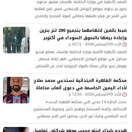
كشفت الأجهزة في بوزارة الداخلية، ملابسات منشور مدعوم
بصور تم تداوله بمواقع التواصل الإجتماعى تضمن تضرر القائمة
على النشر من قيام طليقها بتعاطى المواد المخدرة والتعدى
عليها بالضرب وتهديدها بإلحاق الأذى بها بالشرقية.
ضبط بائعين لاتهامهما بتجميع 200 لتر بنزين
وإعادة بيعها بالسوق السوداء في أكتوبر
الأحد 09/أغسطس/2026 - 02:12 م
كشفت الأجهزة الأمنية بوزارة الداخلية ملابسات مقطع فيديو
متداول على مواقع التواصل الاجتماعي، ظهر خلاله شخصان
يقومان ببيع جراكن معبأة بالمواد البترولية لعدد من الأشخاص
بدائرة قسم شرطة ثان أكتوبر بمحافظة الجيزة.
محكمة القاهرة الابتدائية تستدعي محمد صلاح
لأداء اليمين الحاسمة في دعوى أتعاب محاماة
الأحد 09/أغسطس/2026 - 12:36 م
حددت الدائرة 14 مدني كلي بمحكمة القاهرة الجديدة
الابتدائية، برئاسة المستشار إبراهيم خليل، وعضوية المستشارين
أحمد الشافعي وضياء نور الدين، وحضور أمين السر مصطفى
سيد، جلسة 6 سبتمبر 2026، لحضور اللاعب محمد صلاح، كابتن
هدده بإيذاء ابنته وحجب موقع شركته.. تفاصيل
منتخب مصر ولاعب نادي طرابزون سبور، بشخصه لأداء اليمين