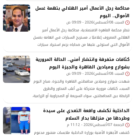
محاكمة رجل الأعمال أمير الهلالي بتهمة غسل
الأموال.. اليوم
السبت 08/أغسطس/2026 - 09:09 ص
تنظر محكمة القاهرة الاقتصادية، محاكمة رجل الأعمال أمير
الهلالي المعروف إعلاميًا بـ مستريح السيارات في اتهامه بغسل
الأموال التي استولى عليها من ضحاياه بزعم استيراد سيارات
من الخارج.
كثافات متفرقة وانتشار أمني.. الحالة المرورية
بشوارع وميادين القاهرة والجيزة اليوم
السبت 08/أغسطس/2026 - 09:09 ص
شهدت شوارع وميادين محافظتي القاهرة والجيزة، صباح اليوم
السبت، كثافات مرورية متحركة على أغلب المحاور والطرق
الرابطة بين المحافظتين، سواء السريعة أو الصحراوية أو الزراعية،
وسط متابعة دقيقة من رجال المرور لـ الحالة المرورية.
الداخلية تكشف واقعة التعدي على سيدة
وطردها من منزلها بدار السلام
الجمعة 07/أغسطس/2026 - 11:12 م
كشفت الأجهزة الأمنية بوزارة الداخلية ملابسات منشور مدعوم