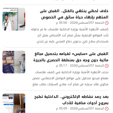
بسيارتها، إثر خلاف بينهما على أولوية المرور بدائرة قسم
خلاف لحظي ينتهي بالقتل.. القبض على
شرطة البساتين بالقاهرة.
المتهم بإنهاء حياة سائق في الخصوص
الجمعة 07/أغسطس/2026 - 05:58 م
كشفت الأجهزة الأمنية بوزارة الداخلية ملابسات ما تم تداوله
بأحد المواقع الإخبارية بشأن قيام أحد الأشخاص بقتل آخر
باستخدام سلاح ناري بدعوى دفاع المجني عليه عن إحدى
السيدات بدائرة قسم شرطة الخصوص بمحافظة القليوبية.
القبض على «سايس» لقيامه بتحصيل مبالغ
مالية دون وجه حق بمنطقة الحصري بالجيزة
الجمعة 07/أغسطس/2026 - 05:17 م
نجحت الأجهزة الأمنية بوزارة الداخلية في كشف ملابسات
مقطع فيديو متداول على مواقع التواصل الاجتماعي، تضمن
شكوى قائد سيارة من قيام أحد منادي السيارات بطلب مبلغ
مالي منه مقابل السماح له بإيقاف سيارته بمنطقة الحصري
بعد رصد نشاطه الإلكتروني.. الداخلية تطيح
بمحافظة الجيزة، دون وجه حق.
بمروج أدوات منافية للآداب
الجمعة 07/أغسطس/2026 - 05:09 م