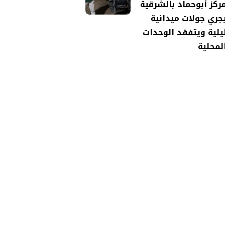
ركز أبوحماد بالشرقية
جري جولات ميدانية
يلية ويتفقد الوحدات
لمحلية