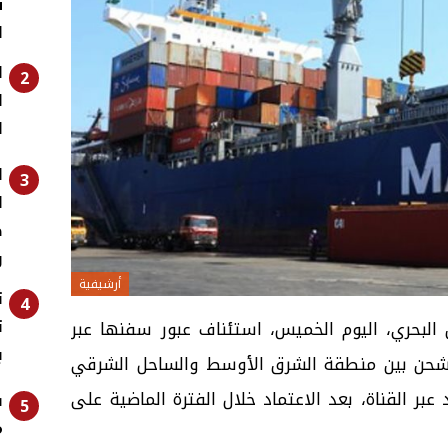
ش
ا
ا
2
ا
ا
ا
3
ا
ض
و
أرشيفية
ت
4
ت
البحري، اليوم الخميس، استئناف عبور سفنها عبر
ب
لشحن بين منطقة الشرق الأوسط والساحل الشرقي
عبر القناة، بعد الاعتماد خلال الفترة الماضية على
ف
5
م