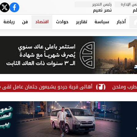
 الإدارة
رئيس التحرير
ter
cebook
م
نصر نعيم
أخبار
سياسة
تقارير
حوادث
اقتصاد
فن
رياضة
ن
أهالي قرية جردو يشيعون جثمان عامل لقي مصرعه إثر 