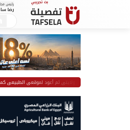
رئيس مجلس
رضا سال
سيقيين: سأكمل ولايتي ثم أعود لموقعي الطبيعي كمطرب وملح