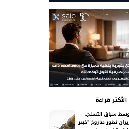
الأكثر قراءة
سط سباق التسلح..
يران تطور صاروخ "خيبر