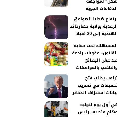
كن" لمواجهة
لدفاعات الجوية
رتفاع ضحايا الصواعق
لرعدية بولاية جهارخاند
لهندية إلى 20 قتيلا
لمستهلك تحت حماية
لقانون.. عقوبات رادعة
د غش البضائع
التلاعب بالمواصفات
رامب يطلب فتح
حقيقات في تسريب
يانات استنزاف الذخائر
ي أول يوم لتوليه
هام منصبه.. رئيس