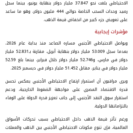
الاحتياطي بلغت نحو 37.847 مليار دولار بنهاية يونيو، بينما سجل
رصيد وحدات السحب الخاصة حوالي 444 مليون دولار، وهو ما ساعد
على تعويض جزء كبير من انخفاض قيمة الذهب.
مؤشرات إيجابية
ويواصل الاحتياطي الأجنبي مساره الصاعد منذ بداية عام 2026،
بعدما سجل 53.009 مليار دولار بنهاية أبريل، مقارنة بـ52.831 مليار
دولار في مارس، و52.746 مليار دولار خلال فبراير، بينما بلغ 52.59
مليار دولار في يناير، مقابل 51.452 مليار دولار في ديسمبر 2025.
ويرى مراقبون أن استمرار ارتفاع الاحتياطي الأجنبي يعكس تحسن
قدرة الاقتصاد المصري على مواجهة الضغوط الخارجية، ودعم
استقرار سوق النقد الأجنبي، إلى جانب تعزيز قدرة الدولة على الوفاء
بالتزاماتها الدولية.
ورغم تأثر قيمة الذهب داخل الاحتياطي بسبب تحركات الأسواق
العالمية، فإن تنوع مكونات الاحتياطي الأجنبي بين الذهب والعملات