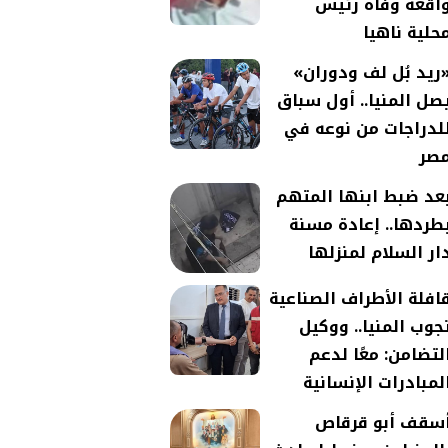
اقعة وفاة رئيس
حلية ناهيا
ريد بُل لف ودوران»
صل المنيا.. أول سباق
لدراجات من نوعه في
صر
عد ضبط ابنها المتهم
طردها.. إعادة مسنة
ار السلام لمنزلها
افلة الأطراف الصناعية
جوب المنيا.. ووكيل
لتضامن: معًا لدعم
لمبادرات الإنسانية
سقف أبو قرقاص