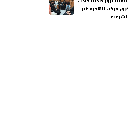
المنيا يزور ضحايا حادث
رق مركب الهجرة غير
لشرعية