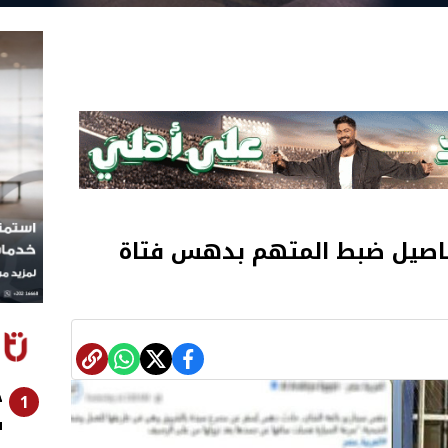
اصيل ضبط المتهم بدهس فتاة
ح
1