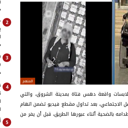
و
م
«
2
ي
ل
م
ب
3
ب
د
المتهم
ق
4
ت
ابسات واقعة دهس فتاة بمدينة الشروق، والتي
ا
واصل الاجتماعي، بعد تداول مقطع فيديو تضمن اتهام
ا
دامه بالضحية أثناء عبورها الطريق، قبل أن يفر من
أ
5