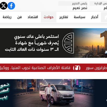
 الإدارة
رئيس التحرير
ter
cebook
م
نصر نعيم
أخبار
سياسة
تقارير
حوادث
اقتصاد
فن
رياضة
بور
قافلة الأطراف الصناعية تجوب المنيا.. ووكيل التضامن: