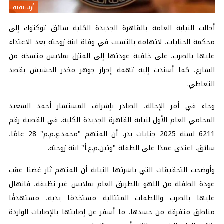
أرشيفية
أحالت النيابة العامة بالقاهرة الجديدة الكلية سائق توكتوك إلى
محكمة الجنايات، لاتهامه بالتسبب في وفاة ابنة زوجته بعد الاعتداء
عليها بالضرب، على خلفية عودتها إلى المنزل بملابس متسخة من
الشارع، كما أسندت إليه تهمة إحراز جوهر مخدر الحشيش بقصد
التعاطي.
وجاء في أمر الإحالة، الصادر بإشراف المستشار أحمد السعيد
المحامي العام الأول لنيابة القاهرة الجديدة الكلية، في القضية رقم
6211 لسنة 2025 جنايات بدر، أن المتهم "محمد.ع.م.م" 28 عامًا،
سائق، اعتدى عمدًا على الطفلة "وتين.م.ع.أ" ابنة زوجته.
وأوضحت التحقيقات التي باشرتها النيابة أن المتهم ثار غضبًا عقب
عودة الطفلة من اللهو بالطريق العام بملابس غير نظيفة، فانهال
عليها بالضرب واللطمات المتتالية مستخدمًا يديه، مستهدفًا
مناطق متفرقة من جسدها، ما أسفر عن إصابتها بالإصابات الواردة