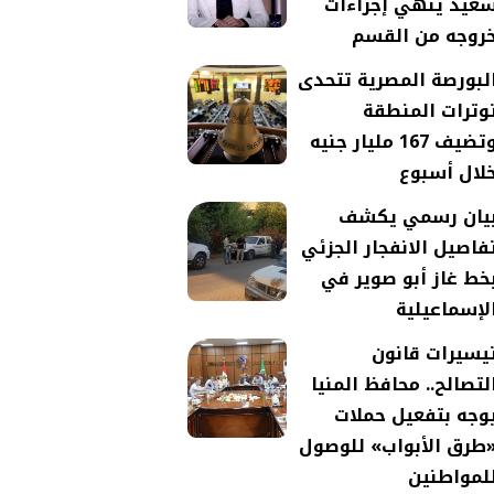
عيد ينهي إجراءات
روجه من القسم
لبورصة المصرية تتحدى
وترات المنطقة
وتضيف 167 مليار جنيه
لال أسبوع
يان رسمي يكشف
فاصيل الانفجار الجزئي
خط غاز أبو صوير في
لإسماعيلية
يسيرات قانون
لتصالح.. محافظ المنيا
وجه بتفعيل حملات
طرق الأبواب» للوصول
لمواطنين