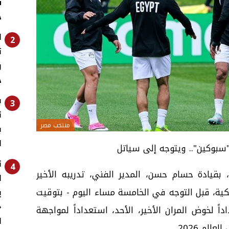
س
خ
ا
2
ت
خ
ب
3
ت
منتخب مصر
ب
ا
سبوكين".. ويتوجه إلى سياتل
ت
4
بقيادة حسام حسن، المدير الفني، تدريبه الأخير
ا
كية، قبل التوجه في الخامسة مساء اليوم - بتوقيت
ي
«
ً لخوض المران الأخير، الأحد، استعداداً لمواجهة
ل
لم 2026.