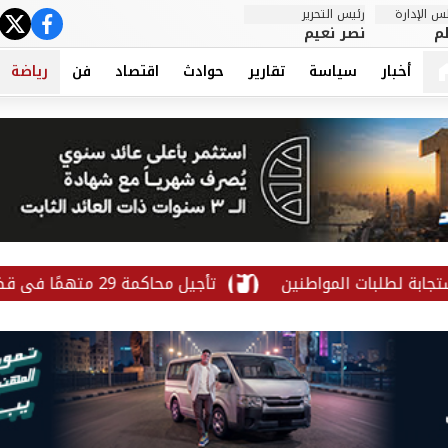
 الإدارة
رئيس التحرير
ter
cebook
م
نصر نعيم
أخبار
سياسة
تقارير
حوادث
اقتصاد
فن
رياضة
لبات المواطنين
تأجيل محاكمة 29 متهمًا في قضية «الهيكل الإداري» لـ24 أكتوبر