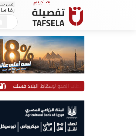
رئيس مجلس
رضا سال
س الإيراني: مخططات العدو لإسقاط البلاد فشلت
في جبهة