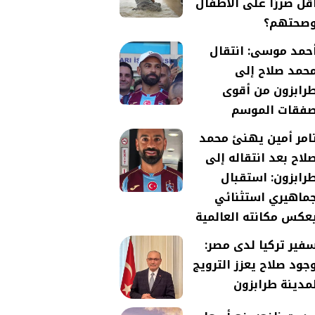
قل ضررًا على الأطفال
صحتهم؟
حمد موسى: انتقال
حمد صلاح إلى
رابزون من أقوى
فقات الموسم
امر أمين يهنئ محمد
لاح بعد انتقاله إلى
رابزون: استقبال
ماهيري استثنائي
عكس مكانته العالمية
فير تركيا لدى مصر:
جود صلاح يعزز الترويج
مدينة طرابزون