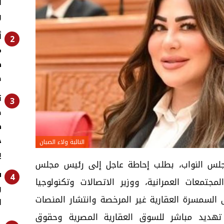
أ
و
أ
2
م
ط
ص
ت
3
ص
ط
ج
النائبة ولاء الصبان
ي
مجلس النواب، بطلب إحاطة عاجل إلى رئيس مجلس
س
4
لمجتمعات العمرانية، ووزير الاتصالات وتكنولوجيا
و
السمسرة العقارية غير المرخصة وانتشار المنصات
ل
 تهديد مباشر للسوق العقارية المصرية وحقوق