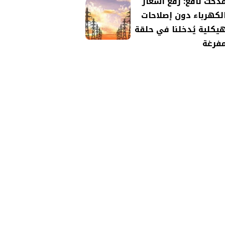
دحت نافع: رفع أسعار
لكهرباء دون إصلاحات
يكلية يُدخلنا في حلقة
فرغة