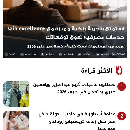
الأكثر قراءة
«مطلوب عائليًا».. كريم عبدالعزيز وياسمين
1
صبري يجتمعان في صيف 2026
فخامة أسطورية في ماديرا.. جولة داخل
2
مقر حفل زفاف كريستيانو رونالدو
وجورجينا