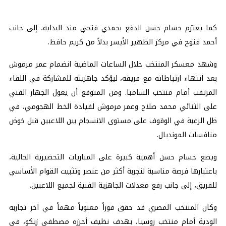
كما يعتزم حسام حسن الدفع بحمدي فتحي منذ البداية، إلى جانب
أحمد فتوح في مركز الظهير الأيسر بدلاً من كريم حافظ.
وشهد معسكر المنتخب خلال الساعات الماضية انضمام عمر مرموش
بعد انتهاء ارتباطاته مع فريقه، ليؤكد جاهزيته للمشاركة في اللقاء
المرتقب أمام منتخب السامبا. ومن المتوقع أن يعول الجهاز الفني
على الثنائي محمد صلاح وعمر مرموش لقيادة الخط الهجومي، في
ظل الرغبة في الوقوف على مستوى الانسجام بين اللاعبين قبل خوض
منافسات المونديال.
ويضع حسام حسن أهمية كبيرة على المباريات التحضيرية الحالية،
باعتبارها فرصة مناسبة لتجربة أكثر من عنصر وتثبيت القوام الأساسي
للفريق، إلى جانب رفع معدلات الجاهزية الفنية لجميع اللاعبين.
وكان المنتخب المصري قد حقق فوزاً معنوياً مهماً في آخر تجاربه
الودية أمام منتخب روسيا، بهدف نظيف أحرزه مصطفى زيكو، في