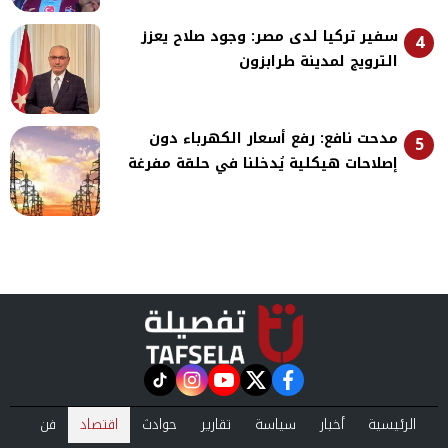
سفير تركيا لدى مصر: وجود صلاح يعزز
4
الترويج لمدينة طرابزون
مدحت نافع: رفع أسعار الكهرباء دون
5
إصلاحات هيكلية يُدخلنا في حلقة مفرغة
instagram
tiktok
youtube
twitter
facebook
الرئيسية
أخبار
سياسة
تقارير
حوادث
اقتصاد
فن