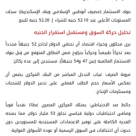
بنوك الاستثمار (مصرف أبوظبي الإسلامي وبنك الإسكندرية): سجلت
المستويات الأعلى عند 52.10 جنيه للشراء | 52.20 جنيه للبيع.
تحليل حركة السوق ومستقبل استقرار الجنيه
يرى محللون وخبراء اقتصاد أن تخطي الدولار لحاجز 52 جنيهاً مجدداً
يعد تحركاً طبيعياً وحركياً يتراوح ضمن النطاق المتوقع من قِبل بنوك
الاستثمار العالمية (بين 47 و54 جنيهاً)، مستندين إلى عدة ركائز:
مرونة الصرف: غياب التدخل المباشر من البنك المركزي يضمن أن
تعكس الأسعار حجم الطلب الفعلي على تدبير الدولار للشحنات
ومستلزمات الإنتاج.
حائط صد الاحتياطي: يمتلك المركزي المصري غطاءً نقدياً قوياً
وصافي احتياطيات دولية قياسي تجاوز 53 مليار دولار، مما يمنحه
القدرة الكاملة على توفير الاعتمادات المستندية للمستوردين دون
حدوث أي اختناقات في السوق الرسمية أو عودة الأسواق الموازية.