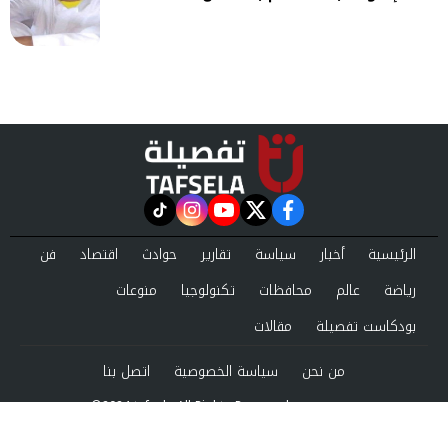
instagram
tiktok
youtube
twitter
facebook
الرئيسية
أخبار
سياسة
تقارير
حوادث
اقتصاد
فن
رياضة
عالم
محافظات
تكنولوجيا
منوعات
بودكاست تفصيلة
مقالات
من نحن
سياسة الخصوصية
اتصل بنا
©2024 tafsela All Rights Reserved.
Powered by