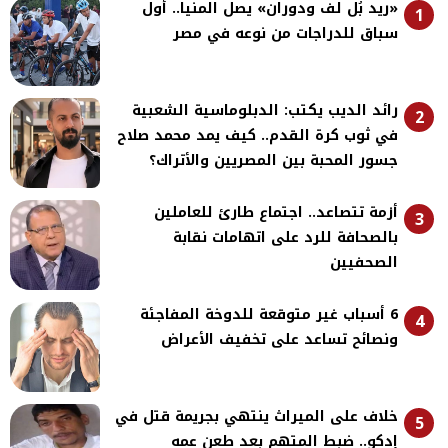
«ريد بُل لف ودوران» يصل المنيا.. أول
1
سباق للدراجات من نوعه في مصر
رائد الديب يكتب: الدبلوماسية الشعبية
2
في ثوب كرة القدم.. كيف يمد محمد صلاح
جسور المحبة بين المصريين والأتراك؟
أزمة تتصاعد.. اجتماع طارئ للعاملين
3
بالصحافة للرد على اتهامات نقابة
الصحفيين
6 أسباب غير متوقعة للدوخة المفاجئة
4
ونصائح تساعد على تخفيف الأعراض
خلاف على الميراث ينتهي بجريمة قتل في
5
إدكو.. ضبط المتهم بعد طعن عمه