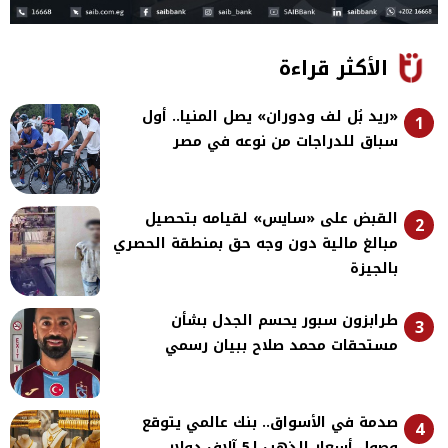
الأكثر قراءة
«ريد بُل لف ودوران» يصل المنيا.. أول
1
سباق للدراجات من نوعه في مصر
القبض على «سايس» لقيامه بتحصيل
2
مبالغ مالية دون وجه حق بمنطقة الحصري
بالجيزة
طرابزون سبور يحسم الجدل بشأن
3
مستحقات محمد صلاح ببيان رسمي
صدمة في الأسواق.. بنك عالمي يتوقع
4
وصول أسعار الذهب لـ5 آلاف دولار