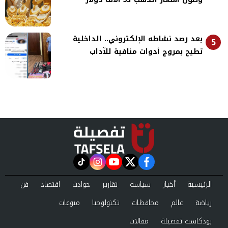
بعد رصد نشاطه الإلكتروني.. الداخلية
5
تطيح بمروج أدوات منافية للآداب
instagram
tiktok
youtube
twitter
facebook
الرئيسية
أخبار
سياسة
تقارير
حوادث
اقتصاد
فن
رياضة
عالم
محافظات
تكنولوجيا
منوعات
بودكاست تفصيلة
مقالات