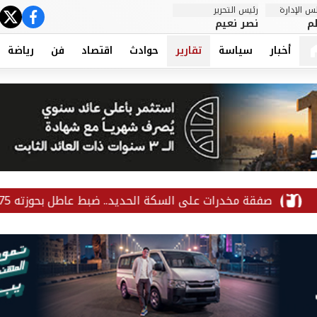
 الإدارة
رئيس التحرير
ter
cebook
م
نصر نعيم
أخبار
سياسة
تقارير
حوادث
اقتصاد
فن
رياضة
ت على السكة الحديد.. ضبط عاطل بحوزته 75 طربة حشيش داخل القطار بقنا