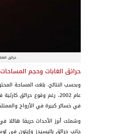
حرائق الغابا
حرائق الغابات وحجم المساحات
عام 2002، رغم وقوع حرائق كارث
في خسائر كبيرة في الأرواح والممتلك
جانب حرائق باليسيدز وإيتون في لوس