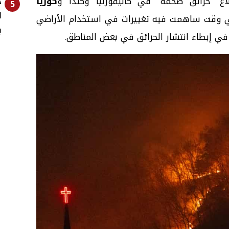
اع “حرائق ضخمة” في كاليفورنيا وكندا و
كوريا
ح
5
ل
با خلال عام 2025، في وقت ساهمت فيه تغييرات في استخدام الأراضي
ب
 في إبطاء انتشار الحرائق في بعض المناطق.