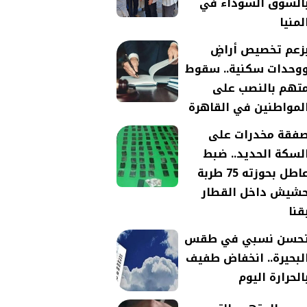
السوق السوداء في
لمنيا
زعم تخصيص أراضٍ
وحدات سكنية.. سقوط
تهم بالنصب على
لمواطنين في القاهرة
فقة مخدرات على
لسكة الحديد.. ضبط
عاطل بحوزته 75 طربة
شيش داخل القطار
قنا
حسن نسبي في طقس
لبحيرة.. انخفاض طفيف
الحرارة اليوم