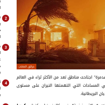
ب
ا
ب
2
و
م
ا
ص
3
ا
ح
حرائق الغابات
ب
دمرة" اجتاحت مناطق تعد من الأكثر ثراء في العالم
ت
4
فاض إجمالي المساحات التي التهمتها النيران على مستوى
ا
ان البريطانية.
ب