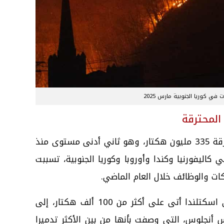
ت في كوريا الجنوبية مارس 2025
 المحترقة
وبحسب النتائج، بلغت المساحة المحترقة 335 مليون هكتار، وهو ثاني أدنى مستوى منذ
ية في كاليفورنيا وكندا وأوروبا وكوريا الجنوبية، تسببت
ات والوظائف خلال العام الماضي.
وشملت أبرز الأحداث حريقا هائلا في اسكتلندا أتى على أكثر من 100 ألف هكتار، إلى
 أنجلوس، التي وصفت بأنها من بين الأكثر تدميرا