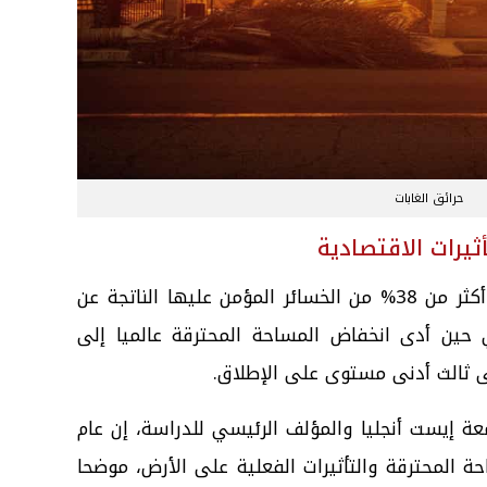
حرائق الغابات
أثيرات الاقتصادية
وأوضحت الدراسة أن الحرائق شكلت أكثر من 38% من الخسائر المؤمن عليها الناتجة عن
 الجوية خلال عام 2025، في حين أدى انخفاض المساحة المحترقة عالميا إلى
لى ثالث أدنى مستوى على الإطلاق.
معة إيست أنجليا والمؤلف الرئيسي للدراسة، إن عام
ساحة المحترقة والتأثيرات الفعلية على الأرض، موضحا