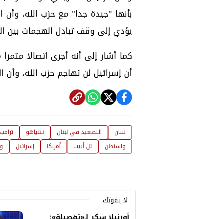
بأنها "جيدة جدا" مع حزب الله، وأن 
يؤدي إلى وقف تبادل الهجمات بين الج
كما أشار إلى أنه أجرى اتصالا مثمرا م
أن إسرائيل لن تهاجم حزب الله، وأن ا
لبنان
التصعيد في لبنان
نتنياهو
ترامب
واشنطن
تل أبيب
أمريكا
إسرائيل
وق
لا يفوتك
أورنيلا سكر لـ«تفصيلة»: