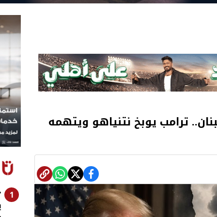
نان.. ترامب يوبخ نتنياهو ويتهمه
«
1
ي