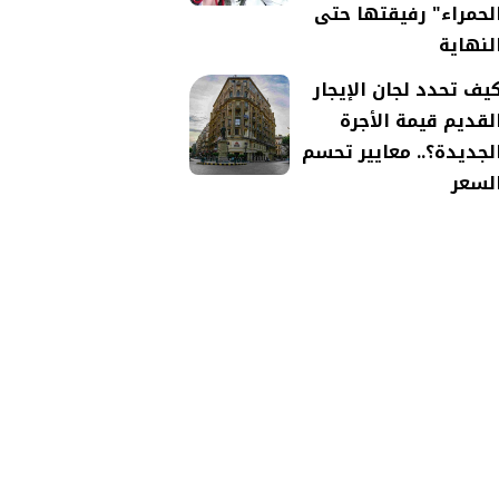
لحمراء" رفيقتها حتى
لنهاية
يف تحدد لجان الإيجار
لقديم قيمة الأجرة
لجديدة؟.. معايير تحسم
لسعر