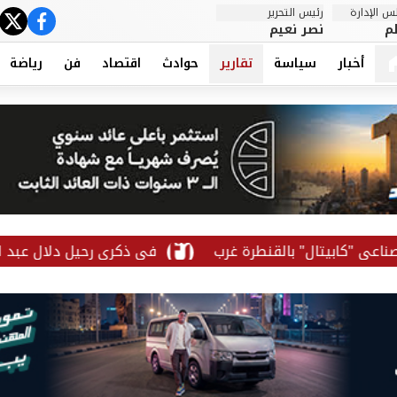
 الإدارة
رئيس التحرير
ter
cebook
م
نصر نعيم
أخبار
سياسة
تقارير
حوادث
اقتصاد
فن
رياضة
في ذكرى رحيل دلال عبد العزيز.. أبرز م