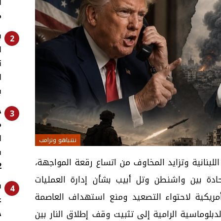
ل
م
2
ا
ت
ا
ب
ج
3
م
ا
نتنياهو وترامب
ف
لبنانية وتزايد المخاوف من اتساع رقعة المواجهة،
»
ادة بين واشنطن وتل أبيب بشأن إدارة العمليات
ف
4
مريكية لاحتواء التصعيد ومنع استهداف العاصمة
ع
ح
لدبلوماسية الرامية إلى تثبيت
وقف إطلاق النار
بين