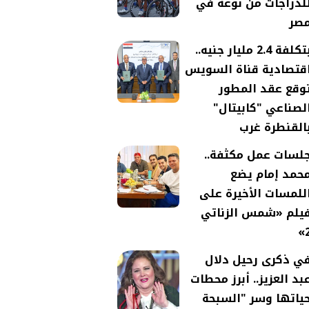
لدراجات من نوعه في
صر
بتكلفة 2.4 مليار جنيه..
قتصادية قناة السويس
وقع عقد المطور
لصناعي "كابيتال"
القنطرة غرب
لسات عمل مكثفة..
حمد إمام يضع
للمسات الأخيرة على
يلم «شمس الزناتي
2
ي ذكرى رحيل دلال
بد العزيز.. أبرز محطات
ياتها وسر "السبحة