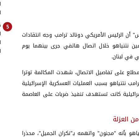
ا
ا
ك
5
ا
 أن الرئيس الأمريكي دونالد ترامب وجه انتقادات
ا
امين
نتنياهو
خلال اتصال هاتفي جرى بينهما يوم
ا
ي في لبنان.
لع على تفاصيل الاتصال، شهدت المكالمة توترا
ترامب نتنياهو بسبب العمليات العسكرية الإسرائيلية
ائيلية كانت تستهدف تنفيذ ضربات على العاصمة
من العزلة
هو بأنه "مجنون" واتهمه بـ"نكران الجميل"، محذرا