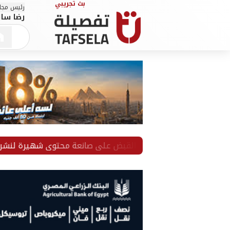
رئيس مجلس
رضا سال
القبض على صانعة محتوى شهيرة لنشر فيديوهات خا