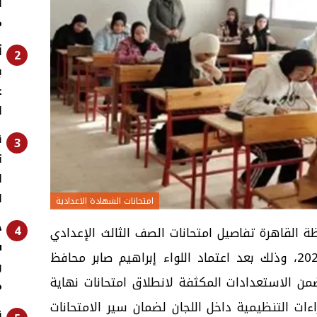
ل
م
أ
2
ب
غ
ا
ق
3
ت
ا
ا
امتحانات الشهادة الاعدادية
ح
4
 القاهرة تفاصيل امتحانات الصف الثالث الإعدادي
للترم الثاني للعام الدراسي 2025/2026، وذلك بعد اعتماد اللواء إبراهيم صابر محافظ
و
من الاستعدادات المكثفة لانطلاق امتحانات نهاية
م
اءات التنظيمية داخل اللجان لضمان سير الامتحانات
ق