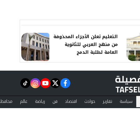
التعليم تعلن الأجزاء المحذوفة
من منهج العربي للثانوية
العامة لطلبة الدمج
instagram
tiktok
youtube
twitter
facebook
سياسة
تقارير
حوادث
اقتصاد
فن
رياضة
عالم
محافظا
ست تفصيلة
مقالات
ة الخصوصية
اتصل بنا
 by
©2024 tafsela A