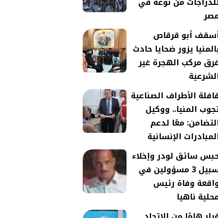
لدراجات من نوعه في
صر
سقف أبو قرقاص
المنيا يزور ضحايا حادث
رق مركب الهجرة غير
لشرعية
افلة الأطراف الصناعية
جوب المنيا.. ووكيل
لتضامن: معًا لدعم
لمبادرات الإنسانية
بس سائق لودر وإخلاء
سبيل 3 مسؤولين في
اقعة وفاة رئيس
حلية ناهيا
رار هامًا من الاتحاد