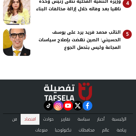
وزيرة التنمية المحلية تنعى رئيس وحدة
4
ناهيا بعد وفاته خلال إزالة مخالفات البناء
النائب محمد فريد يرد على يوسف
5
الحسيني: الصين نهضت بإصلاح سياسات
المجاعة وليس بتحمل الجوع
instagram
tiktok
youtube
twitter
facebook
الرئيسية
أخبار
سياسة
تقارير
حوادث
اقتصاد
فن
رياضة
عالم
محافظات
تكنولوجيا
منوعات