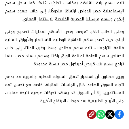
تلاه سهم راية القابضة بمكاسب تجاوزت 12%، كما سجل سهم
الإسماعيلية مصر للدواجن ارتفاعًا ملحوظًا، إلى جانب صعود سهم
إيكون وسهم مرسيليا المصرية الخليجية للاستثمار العقاري.
وعلى الجانب الآخر، تعرضت بعض الأسهم لعمليات تصحيح وجني
أرباح، حيث تصدر سهم القاهرة الوطنية للاستثمار والأوراق المالية
قائمة التراجعات، تلاه سهم مطاحن وسط وغرب الدلتا، إلى جانب
انخفاض سهم العامة لصناعة الورق راكتا وسهم سماد مصر، بينما
تراجع سهم بنك كريدي أجريكول مصر بنسبة محدودة.
ويرى محللون أن استمرار تدفق السيولة المحلية والعربية قد يدعم
اتجاه السوق الصاعد خلال الجلسات المقبلة، خاصة مع تحسن ثقة
المستثمرين، إلا أن السوق قد يشهد تحركات عرضية نتيجة عمليات
جني الأرباح الطبيعية بعد موجات الارتفاع الأخيرة.