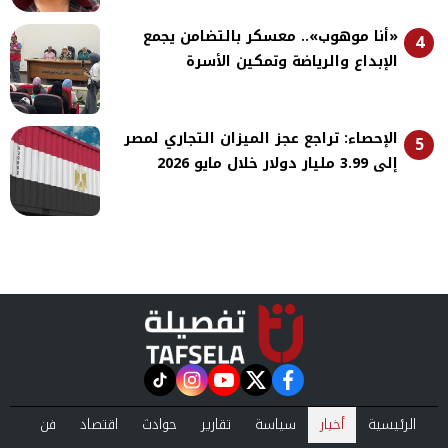
«أنا موهوب».. معسكر بالتضامن يجمع
4
الإبداع والرياضة وتمكين الأسرة
الإحصاء: تراجع عجز الميزان التجاري لمصر
5
إلى 3.99 مليار دولار خلال مايو 2026
instagram
tiktok
youtube
twitter
facebook
الرئيسية
أخبار
سياسة
تقارير
حوادث
اقتصاد
فن