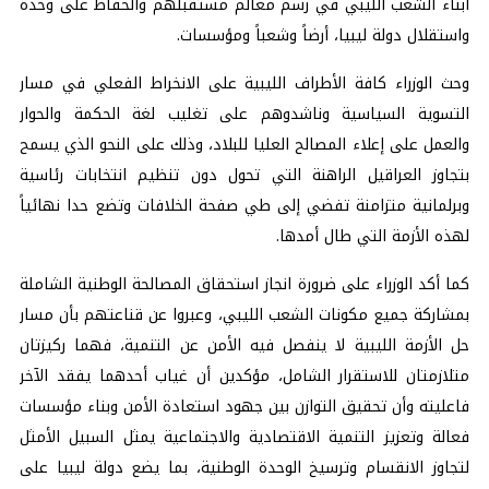
أبناء الشعب الليبي في رسم معالم مستقبلهم والحفاظ على وحدة
واستقلال دولة ليبيا، أرضاً وشعباً ومؤسسات.
وحث الوزراء كافة الأطراف الليبية على الانخراط الفعلي في مسار
التسوية السياسية وناشدوهم على تغليب لغة الحكمة والحوار
والعمل على إعلاء المصالح العليا للبلاد، وذلك على النحو الذي يسمح
بتجاوز العراقيل الراهنة التي تحول دون تنظيم انتخابات رئاسية
وبرلمانية متزامنة تفضي إلى طي صفحة الخلافات وتضع حدا نهائياً
لهذه الأزمة التي طال أمدها.
كما أكد الوزراء على ضرورة انجاز استحقاق المصالحة الوطنية الشاملة
بمشاركة جميع مكونات الشعب الليبي، وعبروا عن قناعتهم بأن مسار
حل الأزمة الليبية لا ينفصل فيه الأمن عن التنمية، فهما ركيزتان
متلازمتان للاستقرار الشامل، مؤكدين أن غياب أحدهما يفقد الآخر
فاعليته وأن تحقيق التوازن بين جهود استعادة الأمن وبناء مؤسسات
فعالة وتعزيز التنمية الاقتصادية والاجتماعية يمثل السبيل الأمثل
لتجاوز الانقسام وترسيخ الوحدة الوطنية، بما يضع دولة ليبيا على