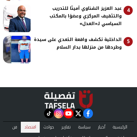
عبد العزيز الشناوي أمينًا للتدريب
4
والتثقيف المركزي وعضوًا بالمكتب
السياسي لـ«العدل»
الداخلية تكشف واقعة التعدي على سيدة
5
وطردها من منزلها بدار السلام
instagram
tiktok
youtube
twitter
facebook
الرئيسية
أخبار
سياسة
تقارير
حوادث
اقتصاد
فن