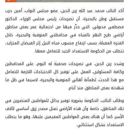
أكد النائب محمد عبد الله زين الدين، عضو مجلس النواب، أمين حزب
مستقبل وطن بالبحيرة، أن تصريحات رئيس مجلس الوزراء، الدكتور
مصطفى مدبولي، التي حذّر فيها من احتمالية غمر بعض مناطق
أراضي طرح النهر بالمياه في محافظتي المنوفية والبحيرة، خلال
الفترة المقبلة، بسبب ارتفاع منسوب مياه النيل إثر الفيضان المتزايد،
تتطلب من الحكومة الاستعداد الجيد للتعامل معها.
وشدد زين الدين، في تصريحات صحفية له اليوم، على المحافظين
وكافة المسئولين، العمل على توفير كل الاحتياجات اللازمة للتعامل
مع هذا الحدث، لطمأنة أهالي المنوفية والبحيرة، لاسيما في ظل ما
شهدته بعض المناطق منذ أيام.
وطالب النائب، الحكومة بضرورة توفير بدائل للمواطنين المتضررين في
تلك المناطق، خاصة وأن هذه الأراضي تمثل مصدر رزق أساسي لآلاف
الأسر، كما أن هناك بعض المواطنين المقيمين عليها، وهو ما يتطلب
الاستعداد بشكل استثنائي.