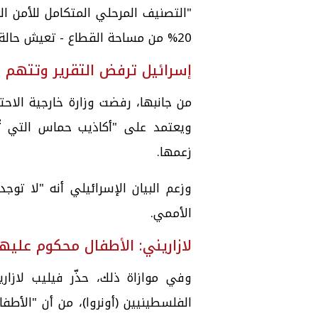
"التصنيف المرحلي المتكامل للأمن ال
20% من مساحة القطاع - تعيش حالة مجاعة بالفعل.
إسرائيل ترفض التقرير وتتهم ال
من جانبها، رفضت وزارة خارجية الاحتلا
ويعتمد على "أكاذيب حماس التي تُم
زعمها.
وزعم البيان الإسرائيلي أنه "لا توج
الأممي.
لازاريني: الأطفال محكوم عليه
وفي موازاة ذلك، حذّر فيليب لازار
الفلسطينيين (أونروا)، من أن "الأطف