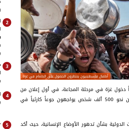
ض
و
ا
2
ا
س
ف
ب
م
3
ل
أطفال فلسطينيون ينتظرون الحصول على الطعام في غزة
ف
اً دخول غزة في مرحلة المجاعة، في أول إعلان من
ا
4
نوعه في الشرق الأوسط، مؤكدة أن نحو 500 ألف شخص يواجهون جوعاً كارثياً في
ب
«
 الدولية بشأن تدهور الأوضاع الإنسانية، حيث أكد
5