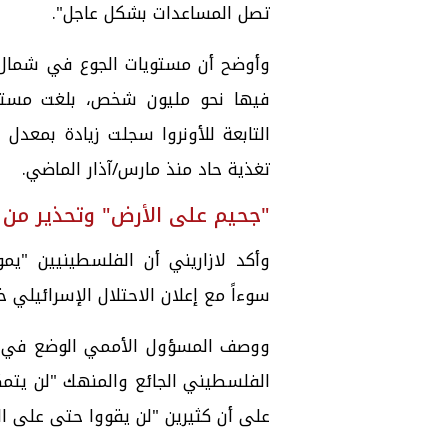
تصل المساعدات بشكل عاجل".
وأوضح أن مستويات الجوع في شمال 
فيها نحو مليون شخص، بلغت مستويا
التابعة للأونروا سجلت زيادة بمعدل
تغذية حاد منذ مارس/آذار الماضي.
"جحيم على الأرض" وتحذير من
وأكد لازاريني أن الفلسطينيين "يمو
سوءاً مع إعلان الاحتلال الإسرائيلي
ووصف المسؤول الأممي الوضع في ال
الفلسطيني الجائع والمنهك "لن يتمك
على أن كثيرين "لن يقووا حتى على ا