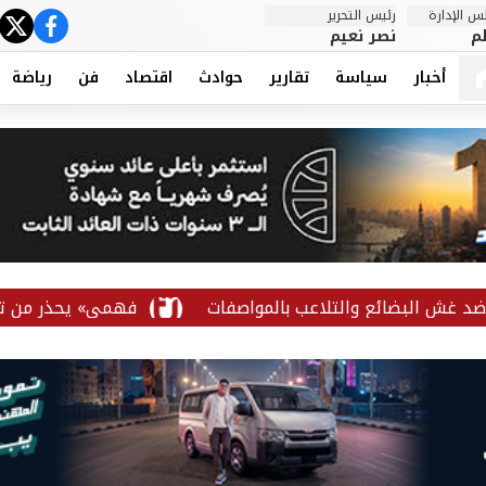
 الإدارة
رئيس التحرير
ter
cebook
م
نصر نعيم
أخبار
سياسة
تقارير
حوادث
اقتصاد
فن
رياضة
بضائع والتلاعب بالمواصفات
«فهمي» يحذر من تداعيات ال