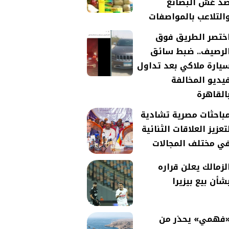
د غش البضائع
التلاعب بالمواصفات
ختصر الطريق فوق
لرصيف.. ضبط سائق
يارة ملاكي بعد تداول
يديو المخالفة
القاهرة
باحثات مصرية تشادية
تعزيز العلاقات الثنائية
ي مختلف المجالات
لزمالك يعلن قراره
شأن بيع بيزيرا
فهمي» يحذر من