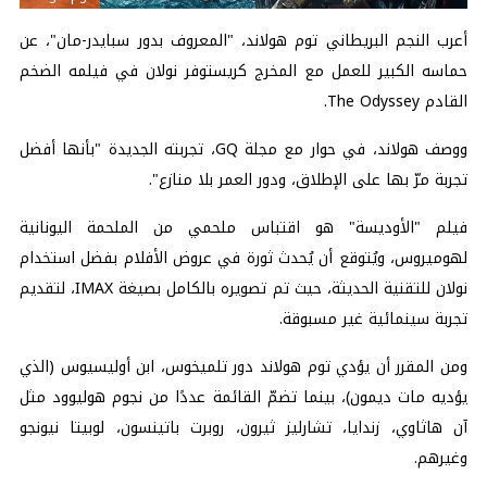
أعرب النجم البريطاني توم هولاند، "المعروف بدور سبايدر-مان"، عن
حماسه الكبير للعمل مع المخرج كريستوفر نولان في فيلمه الضخم
القادم The Odyssey.
ووصف هولاند، في حوار مع مجلة GQ، تجربته الجديدة "بأنها أفضل
تجربة مرّ بها على الإطلاق، ودور العمر بلا منازع".
فيلم "الأوديسة" هو اقتباس ملحمي من الملحمة اليونانية
لهوميروس، ويُتوقع أن يُحدث ثورة في عروض الأفلام بفضل استخدام
نولان للتقنية الحديثة، حيث تم تصويره بالكامل بصيغة IMAX، لتقديم
تجربة سينمائية غير مسبوقة.
ومن المقرر أن يؤدي توم هولاند دور تلميخوس، ابن أوليسيوس (الذي
يؤديه مات ديمون)، بينما تضمّ القائمة عددًا من نجوم هوليوود مثل
آن هاثاوي، زندايا، تشارليز ثيرون، روبرت باتينسون، لوبيتا نيونجو
وغيرهم.