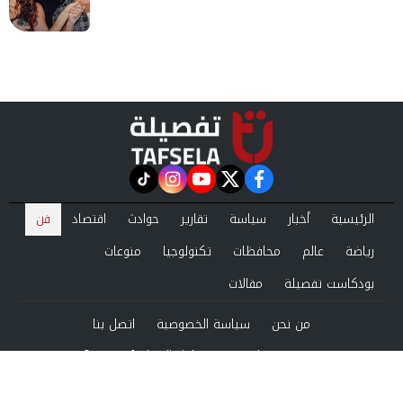
instagram
tiktok
youtube
twitter
facebook
الرئيسية
أخبار
سياسة
تقارير
حوادث
اقتصاد
فن
رياضة
عالم
محافظات
تكنولوجيا
منوعات
بودكاست تفصيلة
مقالات
من نحن
سياسة الخصوصية
اتصل بنا
©2024 tafsela All Rights Reserved.
Powered by