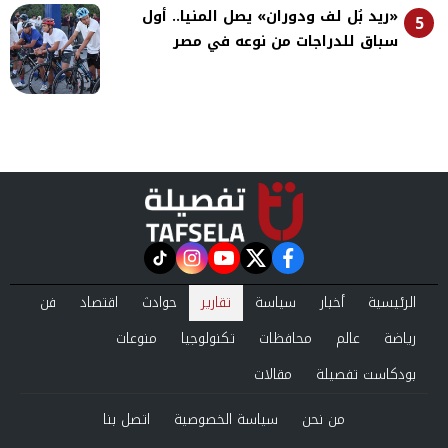
«ريد بُل لف ودوران» يصل المنيا.. أول
5
سباق للدراجات من نوعه في مصر
instagram
tiktok
youtube
twitter
facebook
الرئيسية
أخبار
سياسة
تقارير
حوادث
اقتصاد
فن
رياضة
عالم
محافظات
تكنولوجيا
منوعات
بودكاست تفصيلة
مقالات
من نحن
سياسة الخصوصية
اتصل بنا