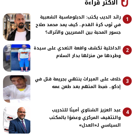
الأكثر قراءة
رائد الديب يكتب: الدبلوماسية الشعبية
1
في ثوب كرة القدم.. كيف يمد محمد صلاح
جسور المحبة بين المصريين والأتراك؟
الداخلية تكشف واقعة التعدي على سيدة
2
وطردها من منزلها بدار السلام
خلاف على الميراث ينتهي بجريمة قتل في
3
إدكو.. ضبط المتهم بعد طعن عمه
عبد العزيز الشناوي أمينًا للتدريب
4
والتثقيف المركزي وعضوًا بالمكتب
السياسي لـ«العدل»