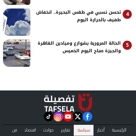
تحسن نسبي في طقس البحيرة.. انخفاض
4
طفيف بالحرارة اليوم
الحالة المرورية بشوارع وميادين القاهرة
5
والجيزة صباح اليوم الخميس
instagram
tiktok
youtube
twitter
facebook
الرئيسية
أخبار
سياسة
تقارير
حوادث
اقتصاد
فن