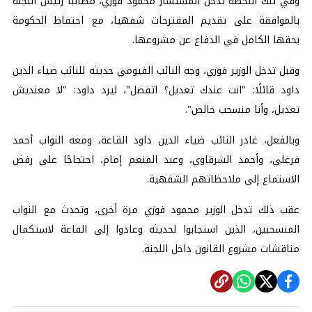
وفي تلك اللحظة تدخل المستشار محمود فوزي، مطالبا رئيس اللجنة
بالموافقة على تقديم المقترحات شفهيا، مع احتفاظ الحكومة
بحقها الكامل في الدفاع عن مشروعها.
وقبل تدخل الوزير فوزي، وجه النائب الفيومي حديثه للنائب ضياء الدين
داود قائلًا: "انت عندك تعديل؟ اتفضل"، ليرد داود: "لا معنديش
تعديل، وأنا منسحب خالص".
وبالفعل، غادر النائب ضياء الدين داود القاعة، ومعه النواب أحمد
فرغلي، وأحمد الشرقاوي، وعبد المنعم إمام، احتجاجًا على رفض
الاستماع إلى ملاحظاتهم الشفهية.
عقب ذلك تدخل الوزير محمود فوزي مرة أخرى، وتحدث مع النواب
المنسحبين، الذين استجابوا لحديثه وعادوا إلى القاعة لاستكمال
مناقشات مشروع القانون داخل اللجنة.