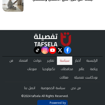
instagram
tiktok
youtube
twitter
facebook
الرئيسية
أخبار
سياسة
تقارير
حوادث
اقتصاد
فن
رياضة
عالم
محافظات
تكنولوجيا
منوعات
بودكاست تفصيلة
مقالات
من نحن
سياسة الخصوصية
اتصل بنا
©2024 tafsela All Rights Reserved.
Powered by