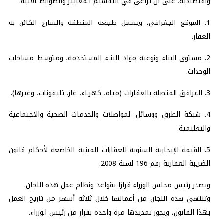
واقتصادية، على أن يُراعى في التقسيم المعايير والضوابط الآتية:
1. الموقع الجغرافي، ويشمل طبيعة المنطقة والشارع الكائن به
العقار.
2. مستوى البناء ونوعية مواد البناء المستخدمة، ومتوسط مساحات
الوحدات.
3. المرافق المتصلة بالعقارات (مياه، كهرباء، غاز، تليفونات، وغيرها).
4. شبكة الطرق ووسائل المواصلات والخدمات الصحية والاجتماعية
والتعليمية.
5. القيمة الإيجارية السنوية للعقارات المبنية الخاضعة لأحكام قانون
الضريبة العقارية رقم 196 لسنة 2008.
ويصدر رئيس مجلس الوزراء قرارًا بقواعد ونظام عمل هذه اللجان.
وتنتهي هذه اللجان من أعمالها خلال ثلاثة أشهر من تاريخ العمل
بهذا القانون، ويجوز تمديدها مرة واحدة بقرار من رئيس الوزراء.