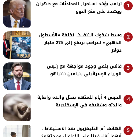
ترامب يؤكد استمرار المحادثات مع طهران
1
ويشدد على منع النوو
وسط شكوك التنفيذ.. تكلفة «الأسطول
2
الذهبي» لـترامب ترتفع إلى 275 مليار
دولار
فانس ينفي وجود مواجهة مع رئيس
3
الوزراء الإسرائيلي بنيامين نتنياهو
الحبس 4 أيام للمتهم بقتل والده وإصابة
4
والدته وشقيقه فى الإسكندرية
الهاتف أم التليفزيون بعد الاستيقاظ..
5
أيهما أقل ضررًا على الأطفال وصحتهم؟