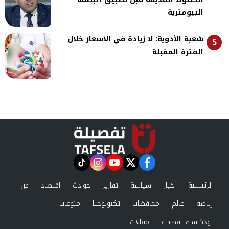
البيومترية
شعبة الأدوية: لا زيادة في الأسعار خلال
5
الفترة المقبلة
instagram
tiktok
youtube
twitter
facebook
الرئيسية
أخبار
سياسة
تقارير
حوادث
اقتصاد
فن
رياضة
عالم
محافظات
تكنولوجيا
منوعات
بودكاست تفصيلة
مقالات