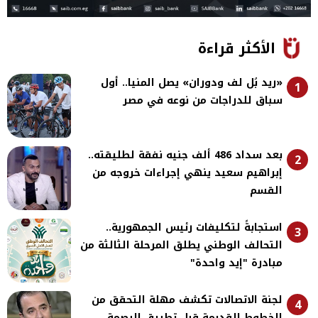
الأكثر قراءة
«ريد بُل لف ودوران» يصل المنيا.. أول
1
سباق للدراجات من نوعه في مصر
بعد سداد 486 ألف جنيه نفقة لطليقته..
2
إبراهيم سعيد ينهي إجراءات خروجه من
القسم
استجابةً لتكليفات رئيس الجمهورية..
3
التحالف الوطني يطلق المرحلة الثالثة من
مبادرة "إيد واحدة"
لجنة الاتصالات تكشف مهلة التحقق من
4
الخطوط القديمة قبل تطبيق البصمة