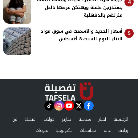
4
يستدرجن طفلة ويهتكن عرضها داخل
منزلهم بالدقهلية
أسعار الحديد والأسمنت في سوق مواد
5
البناء اليوم السبت 8 أغسطس
instagram
tiktok
youtube
twitter
facebook
الرئيسية
أخبار
سياسة
تقارير
حوادث
اقتصاد
فن
رياضة
عالم
محافظات
تكنولوجيا
منوعات