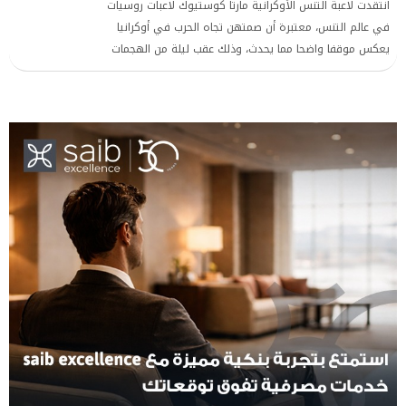
انتقدت لاعبة التنس الأوكرانية مارتا كوستيوك لاعبات روسيات
في عالم التنس، معتبرة أن صمتهن تجاه الحرب في أوكرانيا
يعكس موقفا واضحا مما يحدث، وذلك عقب ليلة من الهجمات
الصاروخية وهجمات الطائرات المسيرة التي استهدفت العاصمة
كييف ومدنا أوكرانية أخرى، وأسفرت عن مقتل 23 شخصا على
الأقل. بحسب ما نقلته صحيفة الجارديان البريطانية.