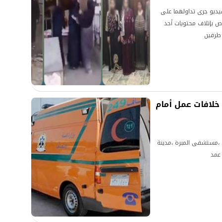
ديو جرى تداولهما على
ص بإتلاف محتويات أحد
 طرفين
لافات عمل أمام
 ،مستشفى المبرة ،مدينة
 عمد