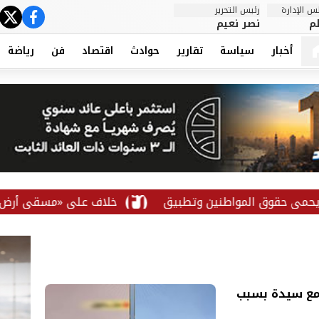
 الإدارة
رئيس التحرير
ter
cebook
م
نصر نعيم
أخبار
سياسة
تقارير
حوادث
اقتصاد
فن
رياضة
خلاف على «مسقى أرض» ينتهي بالصلح بي
مع سيدة بسبب