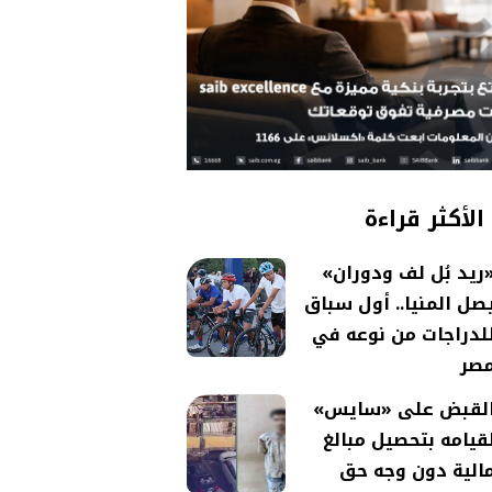
الأكثر قراءة
ريد بُل لف ودوران»
صل المنيا.. أول سباق
لدراجات من نوعه في
صر
لقبض على «سايس»
قيامه بتحصيل مبالغ
الية دون وجه حق