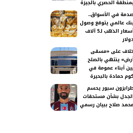
منطقة الحصري بالجيزة
دمة في الأسواق..
نك عالمي يتوقع وصول
أسعار الذهب لـ5 آلاف
ولار
لاف على «مسقى
رض» ينتهي بالصلح
ين أبناء عمومة في
وم حمادة بالبحيرة
رابزون سبور يحسم
لجدل بشأن مستحقات
حمد صلاح ببيان رسمي