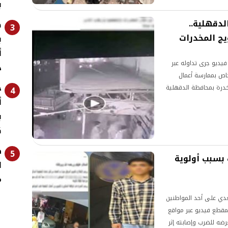
ب
لدقهلية..
ص
3
يج المخدرات
ب
ديو جرى تداوله عبر
د
اص بممارسة أعمال
خ
خدرة بمحافظة الدقهلية
4
أ
ب
ك
ط
5
بسبب أولوية
ا
م
دي على أحد المواطنين
مقطع فيديو عبر مواقع
ضه للضرب وإصابته إثر