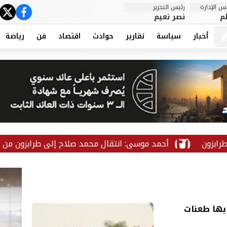
 الإدارة
رئيس التحرير
ter
cebook
م
نصر نعيم
أخبار
سياسة
تقارير
حوادث
اقتصاد
فن
رياضة
أحمد موسى: انتقال محمد صلاح إلى طرابزون من أقوى 
 بها طعنات