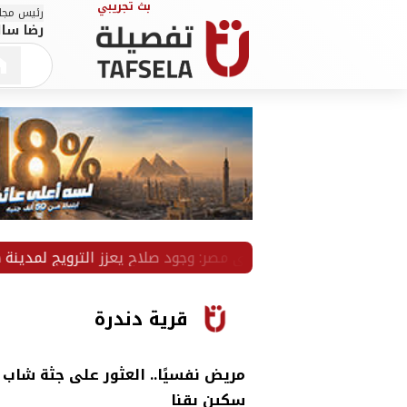
رئيس مجلس
رضا سال
سفير تركيا لدى مصر: وجود صلاح يعزز الترويج لمدينة طرابزون
قرية دندرة
مريض نفسيًا.. العثور على جثة شاب
سكين بقنا