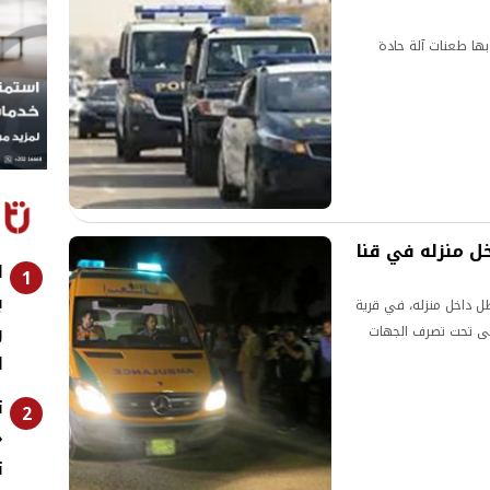
بها طعنات آلة حادة
ل منزله في قنا
1
ب
 داخل منزله، في قرية
و
فى تحت تصرف الجهات
ا
ت
2
«
ت