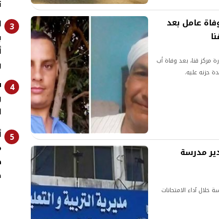
ت
فاة عامل بعد
ا
3
ب
أ
 مركز قنا، بعد وفاة أب
و
س
4
و
ل
أ
5
م
دير مدرسة
ط
ص
خلال آداء الامتحانات