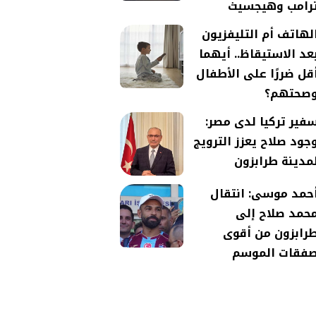
رامب وهيجسيث
لهاتف أم التليفزيون
عد الاستيقاظ.. أيهما
قل ضررًا على الأطفال
صحتهم؟
فير تركيا لدى مصر:
جود صلاح يعزز الترويج
مدينة طرابزون
حمد موسى: انتقال
حمد صلاح إلى
رابزون من أقوى
فقات الموسم