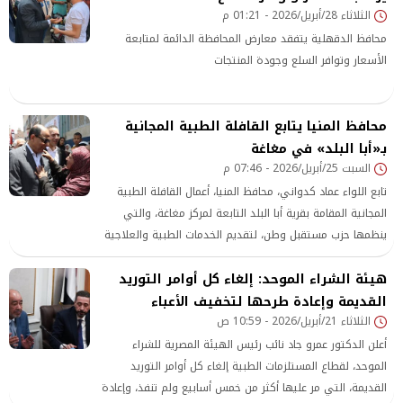
الثلاثاء 28/أبريل/2026 - 01:21 م
بالمنظومة الصحية.
محافظ الدقهلية يتفقد معارض المحافظة الدائمة لمتابعة
الأسعار وتوافر السلع وجودة المنتجات
محافظ المنيا يتابع القافلة الطبية المجانية
بـ«أبا البلد» في مغاغة
السبت 25/أبريل/2026 - 07:46 م
تابع اللواء عماد كدواني، محافظ المنيا، أعمال القافلة الطبية
المجانية المقامة بقرية أبا البلد التابعة لمركز مغاغة، والتي
ينظمها حزب مستقبل وطن، لتقديم الخدمات الطبية والعلاجية
بالمجان لأهالي القرية والقرى المجاورة، وذلك في إطار دعم
هيئة الشراء الموحد: إلغاء كل أوامر التوريد
جهود الدولة للارتقاء بالمنظومة الصحية والوصول بالخدمات
إلى المواطنين في القرى والمناطق الأكثر احتياجًا.
القديمة وإعادة طرحها لتخفيف الأعباء
الثلاثاء 21/أبريل/2026 - 10:59 ص
أعلن الدكتور عمرو جاد نائب رئيس الهيئة المصرية للشراء
الموحد، لقطاع المستلزمات الطبية إلغاء كل أوامر التوريد
القديمة، التي مر عليها أكثر من خمس أسابيع ولم تنفذ، وإعادة