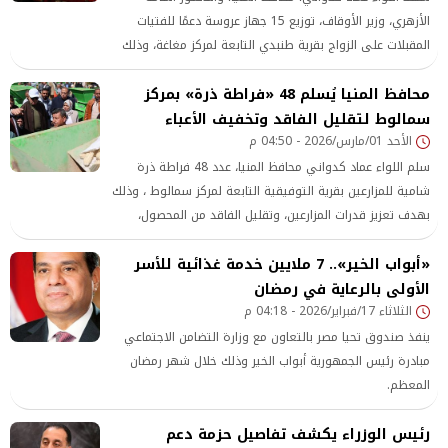
الأزهري، وزير الأوقاف، توزيع 15 جهاز عروسة دعمًا للفتيات
المقبلات على الزواج بقرية طنبدي التابعة لمركز مغاغة، وذلك
في إطار جهود الدولة لتعزيز مظلة الحماية الاجتماعية ودعم
محافظ المنيا يُسلم 48 «فراطة ذرة» بمركز
الفئات الأكثر احتياجًا.
سمالوط لتقليل الفاقد وتخفيف الأعباء
الأحد 01/مارس/2026 - 04:50 م
سلم اللواء عماد كدواني محافظ المنيا، عدد 48 فراطة ذرة
شامية للمزارعين بقرية التوفيقية التابعة لمركز سمالوط ، وذلك
بهدف تعزيز قدرات المزارعين، وتقليل الفاقد من المحصول،
وتخفيف الأعباء المادية عن كاهلهم، باعتبار الزراعة إحدى الركائز
«أبواب الخير».. 7 ملايين خدمة غذائية للأسر
الأساسية للتنمية الاقتصادية بعروس الصعيد.
الأولى بالرعاية في رمضان
الثلاثاء 17/فبراير/2026 - 04:18 م
ينفذ صندوق تحيا مصر بالتعاون مع وزارة التضامن الاجتماعي
مبادرة رئيس الجمهورية أبواب الخير وذلك خلال شهر رمضان
المعظم.
رئيس الوزراء يكشف تفاصيل حزمة دعم