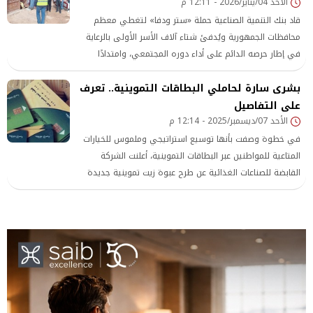
الأحد 04/يناير/2026 - 12:11 م
قاد بنك التنمية الصناعية حملة «ستر ودفا» لتغطي معظم
محافظات الجمهورية ويُدفئ شتاء آلاف الأسر الأولى بالرعاية
في إطار حرصه الدائم على أداء دوره المجتمعي، وامتدادًا
لجهوده في دعم الفئات الأكثر احتياجًا
بشرى سارة لحاملي البطاقات التموينية.. تعرف
على التفاصيل
الأحد 07/ديسمبر/2025 - 12:14 م
​في خطوة وصفت بأنها توسيع استراتيجي وملموس للخيارات
المتاعية للمواطنين عبر البطاقات التموينية، أعلنت الشركة
القابضة للصناعات الغذائية عن طرح عبوة زيت تموينية جديدة
بحجم غير مسبوق،