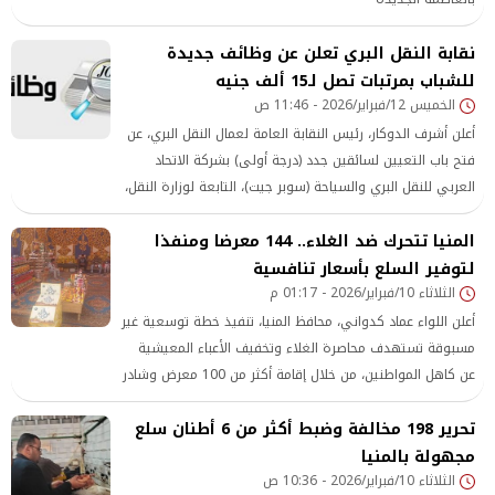
نقابة النقل البري تعلن عن وظائف جديدة
للشباب بمرتبات تصل لـ15 ألف جنيه
الخميس 12/فبراير/2026 - 11:46 ص
أعلن أشرف الدوكار، رئيس النقابة العامة لعمال النقل البري، عن
فتح باب التعيين لسائقين جدد (درجة أولى) بشركة الاتحاد
العربي للنقل البري والسياحة (سوبر جيت)، التابعة لوزارة النقل،
وذلك للعمل على الخطوط الداخلية لجمهورية مصر العربية.
المنيا تتحرك ضد الغلاء.. 144 معرضا ومنفذا
لتوفير السلع بأسعار تنافسية
الثلاثاء 10/فبراير/2026 - 01:17 م
أعلن اللواء عماد كدواني، محافظ المنيا، تنفيذ خطة توسعية غير
مسبوقة تستهدف محاصرة الغلاء وتخفيف الأعباء المعيشية
عن كاهل المواطنين، من خلال إقامة أكثر من 100 معرض وشادر
ومنفذ بيع على مستوى المحافظة.
تحرير 198 مخالفة وضبط أكثر من 6 أطنان سلع
مجهولة بالمنيا
الثلاثاء 10/فبراير/2026 - 10:36 ص