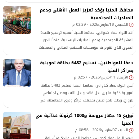
طرحها مرة أخرى
محافظ المنيا يؤكد تعزيز العمل الأهلي ودعم
المبادرات المجتمعية
الخميس 19/مارس/2026 - 02:39 م
أكد اللواء عماد كدواني، محافظ المنيا، أهمية توسيع قاعدة
المشاركة المجتمعية ودعم المبادرات الإنسانية، مثمنًا الدور
الحيوي الذي تقوم به مؤسسات المجتمع المدني والجمعيات
الأهلية في تخفيف الأعباء عن كاهل المواطنين، لا سيما خلال
دعمًا للمواطنين.. تسليم 5482 بطاقة تموينية
شهر رمضان المبارك.
بمراكز المنيا
الأربعاء 11/مارس/2026 - 02:57 م
أعلن اللواء عماد كدواني، محافظ المنيا، تسليم 5482 بطاقة
تموينية ذكية ما بين بدل فاقد وبدل تالف وفصل اجتماعي
للزواج، وذلك للمواطنين بمختلف مراكز وقرى المحافظة، في
إطار جهود الدولة لدعم منظومة التموين وتيسير حصول
توزيع 15 جهاز عروسة و1000 كرتونة غذائية في
المواطنين على مستحقاتهم من السلع المدعمة.
المنيا
السبت 07/مارس/2026 - 08:58 م
شهد اللواء عماد كدواني، محافظ المنيا، والدكتور أسامة