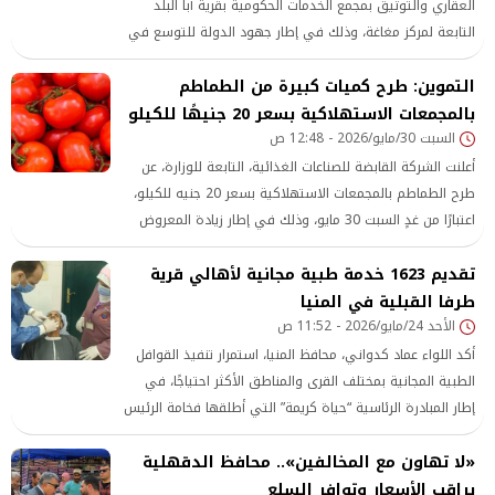
العقاري والتوثيق بمجمع الخدمات الحكومية بقرية أبا البلد
التابعة لمركز مغاغة، وذلك في إطار جهود الدولة للتوسع في
تقديم الخدمات الحكومية المميكنة، وتيسير حصول المواطنين
التموين: طرح كميات كبيرة من الطماطم
عليها، بما يسهم في سرعة إنجاز المعاملات وتحسين جودة
الخدمات المقدمة.
بالمجمعات الاستهلاكية بسعر 20 جنيهًا للكيلو
السبت 30/مايو/2026 - 12:48 ص
أعلنت الشركة القابضة للصناعات الغذائية، التابعة للوزارة، عن
طرح الطماطم بالمجمعات الاستهلاكية بسعر 20 جنيه للكيلو،
اعتبارًا من غدٍ السبت 30 مايو، وذلك في إطار زيادة المعروض
وضبط الأسواق وتخفيف الأعباء عن المواطنين.
تقديم 1623 خدمة طبية مجانية لأهالي قرية
طرفا القبلية في المنيا
الأحد 24/مايو/2026 - 11:52 ص
أكد اللواء عماد كدواني، محافظ المنيا، استمرار تنفيذ القوافل
الطبية المجانية بمختلف القرى والمناطق الأكثر احتياجًا، في
إطار المبادرة الرئاسية “حياة كريمة” التي أطلقها فخامة الرئيس
عبد الفتاح السيسي، بهدف توفير الرعاية الصحية المتكاملة
«لا تهاون مع المخالفين».. محافظ الدقهلية
للمواطنين وتخفيف الأعباء عن كاهل الأسر الأولى بالرعاية،
يراقب الأسعار وتوافر السلع
مشيرًا إلى حرص المحافظة على دعم جهود الدولة للارتقاء