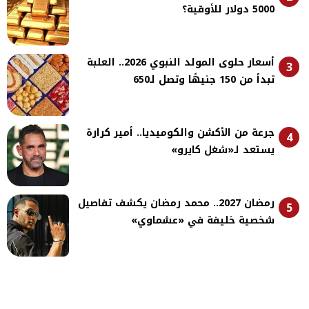
5000 دولار للأوقية؟
أسعار حلوى المولد النبوي 2026.. العلبة
3
تبدأ من 150 جنيهًا وتصل لـ650
جرعة من الأكشن والكوميديا.. أمير كرارة
4
يستعد لـ«شغل كايرو»
رمضان 2027.. محمد رمضان يكشف تفاصيل
5
شخصية خليفة في «عشماوي»