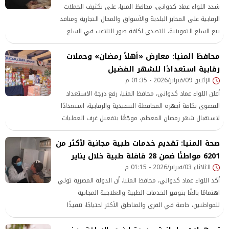
شدد اللواء عماد كدواني، محافظ المنيا، على تكثيف الحملات
الرقابية على المخابز البلدية والأسواق والمحال التجارية ومنافذ
بيع السلع التموينية، للتصدي لكافة صور التلاعب في السلع
التموينية والاستراتيجية، وضمان توافر السلع الأساسية
محافظ المنيا: معارض «أهلاً رمضان» وحملات
للمواطنين بجودة عالية وأسعار مناسبة.
رقابية استعدادًا للشهر الفضيل
الإثنين 09/فبراير/2026 - 01:35 م
أعلن اللواء عماد كدواني، محافظ المنيا، رفع درجة الاستعداد
القصوى بكافة أجهزة المحافظة التنفيذية والرقابية، استعدادًا
لاستقبال شهر رمضان المعظم، موجّهًا بتفعيل غرف العمليات
الرئيسية والفرعية على مدار الساعة لتلقي أي بلاغات طارئة،
صحة المنيا: تقديم خدمات طبية مجانية لأكثر من
وضمان سرعة الاستجابة لها.
6201 مواطنًا ضمن 28 قافلة طبية خلال يناير
الثلاثاء 03/فبراير/2026 - 01:15 م
أكد اللواء عماد كدواني، محافظ المنيا، أن الدولة المصرية تولي
اهتمامًا بالغًا بتوفير الخدمات الطبية والعلاجية المجانية
للمواطنين، خاصة في القرى والمناطق الأكثر احتياجًا، تنفيذًا
لتوجيهات القيادة السياسية، وحرصًا على تحقيق العدالة