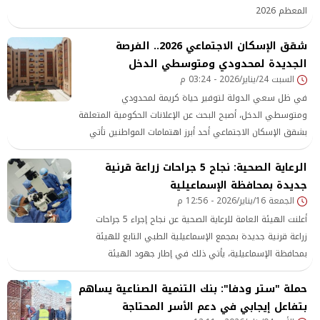
المعظم 2026
شقق الإسكان الاجتماعي 2026.. الفرصة
الجديدة لمحدودي ومتوسطي الدخل
السبت 24/يناير/2026 - 03:24 م
في ظل سعي الدولة لتوفير حياة كريمة لمحدودي
ومتوسطي الدخل، أصبح البحث عن الإعلانات الحكومية المتعلقة
بشقق الإسكان الاجتماعي أحد أبرز اهتمامات المواطنين تأتي
هذه الجهود ضمن المبادرة الرئاسية «سكن لكل المصريين»،
الرعاية الصحية: نجاح 5 جراحات زراعة قرنية
التي تسعى إلى تيسير الحصول على وحدات سكنية مدعومة
جديدة بمحافظة الإسماعيلية
بأسعار مناسبة وأنظمة سداد ميسرة، بما يسهم في تخفيف
الجمعة 16/يناير/2026 - 12:56 م
الأعباء المعيشية وتحقيق الاستقرار الأسري. موجة جديدة من
الطرح في 2026
أعلنت الهيئة العامة للرعاية الصحية عن نجاح إجراء 5 جراحات
زراعة قرنية جديدة بمجمع الإسماعيلية الطبي التابع للهيئة
بمحافظة الإسماعيلية، يأتي ذلك في إطار جهود الهيئة
المستمرة لتوطين الجراحات الدقيقة داخل المحافظات
حملة "ستر ودفا": بنك التنمية الصناعية يساهم
بتفاعل إيجابي في دعم الأسر المحتاجة