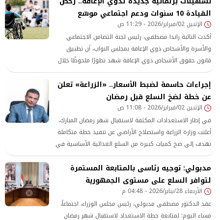
تسهيلات برلمانية جديدة لذوي الإعاقة.. رخص
الصحية وتخفيف الأعباء عن كاهل المواطنين، لا سيما الفئات
القيادة 10 سنوات ودعم اجتماعي موسّع
الأولى بالرعاية، وذلك في إطار المبادرة الرئاسية «حياة كريمة» .
الإثنين 02/فبراير/2026 - 11:29 ص
أكدت النائبة راندا مصطفى، رئيس لجنة التضامن الاجتماعي
والأسرة والأشخاص ذوي الإعاقة بمجلس النواب، أن تطبيق
قانون حقوق الأشخاص ذوي الإعاقة شهد تطورًا ملحوظًا خلال
الفترة الماضية، مشيرة إلى أن ما تحقق حتى الآن يمثل خطوة
إجراءات حاسمة لضبط الأسعار.. «الزراعة» تعلن
أولى، بينما تتطلب المرحلة المقبلة مزيدًا من التسهيلات
عن خطة لضخ السلع قبل رمضان
والإجراءات العملية التي تخفف الأعباء اليومية عن ذوي الهمم
الإثنين 02/فبراير/2026 - 11:08 ص
وتضمن لهم حياة كريمة قائمة على المساواة وتكافؤ الفرص. ،
وهو ما تسعى
في إطار الاستعدادات المكثفة لاستقبال شهر رمضان المبارك،
أعلنت وزارة الزراعة واستصلاح الأراضي عن تنفيذ خطة متكاملة
تهدف إلى ضخ كميات كبيرة من السلع الغذائية الأساسية في
الأسواق، بما المواطنين، وضمان توافر السلع بجودة مناسبة
مدبولي: توجيه رئاسى بالمتابعة المستمرة
وأسعار عادلة خلال الشهر الكريم. استعدادات مبكرة لمواجهة
زيادة الطلب خلال شهر رمضان
لتوافر السلع على مستوى الجمهورية
الأربعاء 28/يناير/2026 - 04:48 م
عقد الدكتور مصطفى مدبولي، رئيس مجلس الوزراء، اجتماعاً،
مساء اليوم؛ لمتابعة خطة الاستعداد لاستقبال شهر رمضان