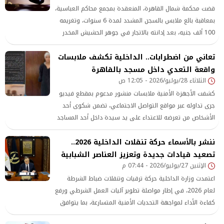
قضت محكمة شمال القاهرة، المنعقدة بمجمع محاكم العباسية،
بمعاقبة بائع ملابس بالسجن المشدد لمدة 6 سنوات، وتغريمه
100 ألف جنيه، بعد إدانته بالاتجار في جوهر الحشيش المخدر
بدائرة قسم شرطة المرج
تعاني من اضطرابات.. الداخلية تكشف ملابسات
واقعة التعدي داخل مسجد بالقاهرة
الثلاثاء 28/يوليو/2026 - 12:05 ص
كشفت الأجهزة الأمنية ملابسات منشور مدعوم بمقطع فيديو
جرى تداوله عبر مواقع التواصل الاجتماعي، تضمن شكوى أحد
الأشخاص من تعرضه للاعتداء على يد سيدة داخل أحد المساجد
بمحافظة القاهرة.
ننشر بالأسماء حركة تنقلات الداخلية 2026..
تصعيد قيادات جديدة وتعزيز العناصر الشبابية
الإثنين 27/يوليو/2026 - 07:44 م
اعتمدت وزارة الداخلية حركة ترقيات وتنقلات ضباط الشرطة
لعام 2026، في إطار مواصلة تطوير آليات العمل الشرطي ورفع
كفاءة الأداء لمواجهة التحديات الأمنية المتسارعة، بما يتوافق
مع متطلبات المرحلة الحالية.