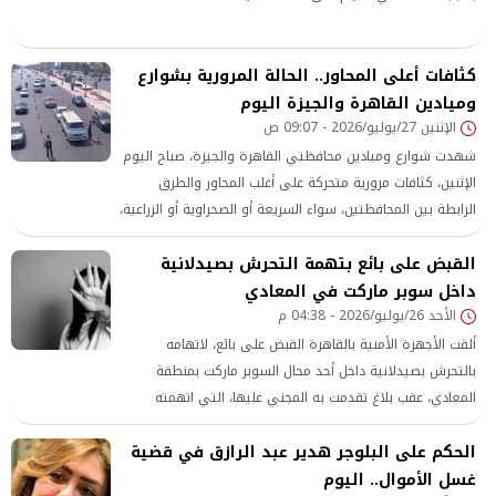
كثافات أعلى المحاور.. الحالة المرورية بشوارع
وميادين القاهرة والجيزة اليوم
الإثنين 27/يوليو/2026 - 09:07 ص
شهدت شوارع وميادين محافظتي القاهرة والجيزة، صباح اليوم
الإثنين، كثافات مرورية متحركة على أغلب المحاور والطرق
الرابطة بين المحافظتين، سواء السريعة أو الصحراوية أو الزراعية،
وسط متابعة دقيقة من رجال المرور لـ الحالة المرورية.
القبض على بائع بتهمة التحرش بصيدلانية
داخل سوبر ماركت في المعادي
الأحد 26/يوليو/2026 - 04:38 م
ألقت الأجهزة الأمنية بالقاهرة القبض على بائع، لاتهامه
بالتحرش بصيدلانية داخل أحد محال السوبر ماركت بمنطقة
المعادي، عقب بلاغ تقدمت به المجني عليها، التي اتهمته
بملامستها بصورة غير لائقة أثناء وجودها داخل المتجر
الحكم على البلوجر هدير عبد الرازق في قضية
غسل الأموال.. اليوم