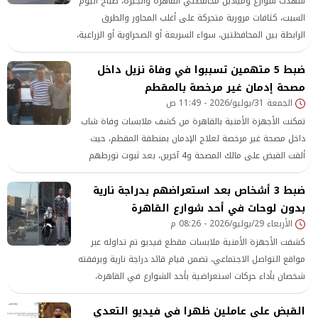
شهدت شوارع وميادين محافظتي القاهرة والجيزة، صباح اليوم
السبت، كثافات مرورية متحركة على أغلب المحاور والطرق
الرابطة بين المحافظتين، سواء السريعة أو الصحراوية أو الزراعية،
وسط متابعة دقيقة من رجال المرور لـ الحالة المرورية.
ضبط 5 متهمين تسببوا في وفاة نزيل داخل
مصحة إدمان غير مرخصة بالمقطم
الجمعة 31/يوليو/2026 - 11:49 ص
تمكنت الأجهزة الأمنية بالقاهرة من كشف ملابسات وفاة شاب
داخل مصحة غير مرخصة لعلاج الإدمان بمنطقة المقطم، حيث
ألقت القبض على مالك المصحة و4 آخرين، بعد ثبوت تورطهم
في التعدي على النزيل بالضرب وتكبيله، ما تسبب في وفاته
ضبط 3 أشخاص بعد استعراضهم بدراجة نارية
متأثرًا بإصاباته
بدون لوحات في أحد شوارع القاهرة
الأربعاء 29/يوليو/2026 - 08:26 م
كشفت الأجهزة الأمنية ملابسات مقطع فيديو تم تداوله عبر
مواقع التواصل الاجتماعي، تضمن قيام قائد دراجة نارية وبرفقته
شخصان بأداء حركات استعراضية بأحد الشوارع في القاهرة،
معرضين حياتهم وحياة المواطنين للخطر
القبض على عاملين ظهرا في فيديو التعدي