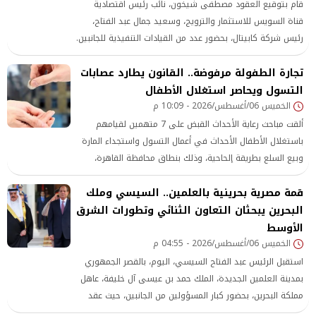
قام بتوقيع العقود مصطفى شيخون، نائب رئيس اقتصادية
قناة السويس للاستثمار والترويج، وسعيد جمال عبد الفتاح،
رئيس شركة كابيتال، بحضور عدد من القيادات التنفيذية للجانبين.
تجارة الطفولة مرفوضة.. القانون يطارد عصابات
التسول ويحاصر استغلال الأطفال
الخميس 06/أغسطس/2026 - 10:09 م
ألقت مباحث رعاية الأحداث القبض على 7 متهمين لقيامهم
باستغلال الأطفال الأحداث في أعمال التسول واستجداء المارة
وبيع السلع بطريقة إلحاحية، وذلك بنطاق محافظة القاهرة،
وبصحبتهم **9 أطفال من المعرضين للخطر
قمة مصرية بحرينية بالعلمين.. السيسي وملك
البحرين يبحثان التعاون الثنائي وتطورات الشرق
الأوسط
الخميس 06/أغسطس/2026 - 04:55 م
استقبل الرئيس عبد الفتاح السيسي، اليوم، بالقصر الجمهوري
بمدينة العلمين الجديدة، الملك حمد بن عيسى آل خليفة، عاهل
مملكة البحرين، بحضور كبار المسؤولين من الجانبين، حيث عقد
الزعيمان جلسة مباحثات أعقبها غداء عمل تكريمًا للعاهل البحريني