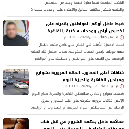
القضية المتهمة فيها سارة خليفة وعدد من المتهمين،
والخاصة باحتجاز سائقها السابق والاعتداء عليه، وحددت جلسة 5
سبتمبر المقبل للنطق بالحكم بعد الانتهاء من المداولة
ضبط عاطل أوهم المواطنين بقدرته على
تخصيص أراضٍ ووحدات سكنية بالقاهرة
الأربعاء 05/أغسطس/2026 - 01:10 م
نجحت الأجهزة الأمنية في القبض على عاطل متهم بانتحال
صفة موظف بإحدى الجهات الحكومية، بعدما استغل تلك الصفة
الوهمية في النصب على المواطنين والاستيلاء على أموالهم
بزعم إنهاء إجراءات تخصيص أراضٍ ووحدات سكنية
كثافات أعلى المحاور.. الحالة المرورية بشوارع
وميادين القاهرة والجيزة اليوم
الإثنين 03/أغسطس/2026 - 10:19 ص
شهدت شوارع وميادين محافظتي القاهرة والجيزة، صباح اليوم
الإثنين، كثافات مرورية متحركة على أغلب المحاور والطرق
الرابطة بين المحافظتين، سواء السريعة أو الصحراوية أو الزراعية،
وسط متابعة دقيقة من رجال المرور لـ الحالة المرورية.
محاكمة عاطل بتهمة الشروع في قتل شاب
وسرقته بالإكراه في السيدة زينب.. اليوم