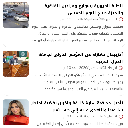
الحالة المرورية بشوارع وميادين القاهرة
والوفد المرافق.
والجيزة صباح اليوم الخميس
الخميس 06/أغسطس/2026 - 09:10 ص
شهدت شوارع وميادين محافظتي القاهرة والجيزة، صباح اليوم
الخميس، كثافات مرورية متحركة على أغلب المحاور والطرق
الرابطة بين المحافظتين، سواء السريعة أو الصحراوية أو الزراعية،
وسط متابعة دقيقة من رجال المرور لـ الحالة المرورية.
أذربيجان تشارك في المؤتمر الدولي لجامعة
الدول العربية
الأربعاء 05/أغسطس/2026 - 10:44 م
شارك المدير التنفيذي لـ مركز باكو الدولي للتعددية الثقافية،
رَوان حسنوف، في أعمال المؤتمر الدولي الثاني بعنوان
«المجتمعات الإسلامية في الغرب ودورها في مكافحة
الإسلاموفوبيا»، الذي عقد يومي 3 و4 أغسطس في العاصمة
تأجيل محاكمة سارة خليفة وآخرين بقضية احتجاز
المصرية القاهرة، بتنظيم من الأمانة العامة لجامعة الدول
العربية.
سائقها والتعدي عليه إلى 5 سبتمبر
الأربعاء 05/أغسطس/2026 - 03:22 م
قررت محكمة جنايات القاهرة الجديدة تأجيل إصدار الحكم في