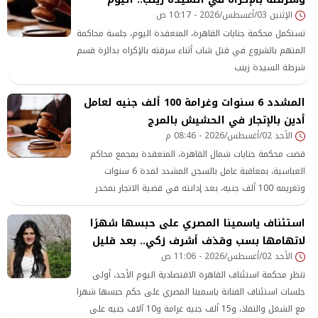
الإثنين 03/أغسطس/2026 - 10:17 ص
تستكمل محكمة جنايات القاهرة، المنعقدة اليوم، جلسة محاكمة
المتهم بالشروع في قتل شاب أثناء سرقته بالإكراه بدائرة قسم
شرطة السيدة زينب
المشدد 6 سنوات وغرامة 100 ألف جنيه لعامل
أدين بالإتجار في الحشيش بالمرج
الأحد 02/أغسطس/2026 - 08:46 م
قضت محكمة جنايات شمال القاهرة، المنعقدة بمجمع محاكم
العباسية، بمعاقبة عامل بالسجن المشدد لمدة 6 سنوات
وتغريمه 100 ألف جنيه، بعد إدانته في قضية الاتجار بمخدر
الحشيش بدائرة قسم المرج، كما ألزمت المحكمة المتهم بعقوبة
استئناف ياسمينا المصري على حبسها شهرًا
الحبس لمدة عام مع الشغل لحيازته سلاحًا ناريًا دون ترخيص
لاتهامها بسب وقذف أشرف زكي.. بعد قليل
الأحد 02/أغسطس/2026 - 11:06 ص
تنظر محكمة استئناف القاهرة الاقتصادية اليوم الأحد، أولى
جلسات استئناف الفنانة ياسمينا المصري على حكم حبسها شهرا
مع الشغل والنفاذ، و15 ألف جنيه غرامة و10 آلاف جنيه على