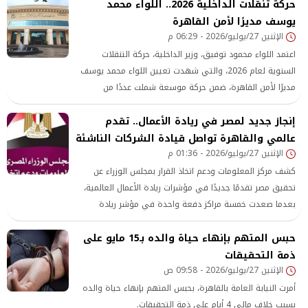
حركة تنقلات الداخلية 2026.. اللواء محمد
يوسف مديرًا لأمن القاهرة
الإثنين 27/يوليو/2026 - 06:29 م
اعتمد اللواء محمود توفيق، وزير الداخلية، حركة التنقلات
السنوية لعام 2026، والتي شهدت تعيين اللواء محمد يوسف
مديرًا لأمن القاهرة، ضمن حركة موسعة شملت عددًا من
القيادات الأمنية في مختلف القطاعات، في إطار خطة الوزارة
إنجاز جديد لمصر في ريادة الأعمال.. تقدم
لتطوير منظومة العمل الأمني ودعم المواقع القيادية بكفاءات
وخبرات متميزة
عالمي والقاهرة تواصل قيادة الشركات الناشئة
الإثنين 27/يوليو/2026 - 01:36 م
كشف مركز المعلومات ودعم اتخاذ القرار بمجلس الوزراء عن
تحقيق مصر تقدمًا جديدًا في مؤشرات ريادة الأعمال العالمية،
بعدما صعدت خمسة مراكز دفعة واحدة في مؤشر ريادة
الأعمال 2025-2026 الصادر عن المرصد العالمي لريادة الأعمال،
حبس المتهم بإنهاء حياة والده بـ15 مايو على
في إنجاز يعكس التطور المستمر الذي تشهده بيئة الاستثمار
ذمة التحقيقات
والابتكار، وجهود الدولة في دعم الشركات الناشئة وتمكين رواد
الإثنين 27/يوليو/2026 - 09:58 ص
الأعمال. وجاء ذلك في العدد الجديد من سلسلة ط مصر في
قطاع
أمرت النيابة العامة بالقاهرة، بحبس المتهم بإنهاء حياة والده
بسبب خلاف مالي 4 أيام على ذمة التحقيقات.