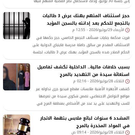
إلى جلسة 30 يوليو، وذلك لاستكمال نظر القضية المتهم فيها
بإنهاء حياة المجني عليه إثر خلافات مالية بينهما
حجز استئناف المتهم بهتك عرض 3 طالبات
بالتجمع للحكم بعد إدانته بالسجن المؤبد
الأربعاء 29/يوليو/2026 - 12:55 م
قررت محكمة جنايات مستأنف التجمع الخامس، حجز حكمها في
الاستئناف المقدم من سائق حافلة مدرسة قايتباي الدولية على
الحكم الصادر ضده بالسجن المؤبد، بهتك عرض 3 طالبات، لجلسة
29 سبتمبر المقبل.
بسبب خلافات مالية.. الداخلية تكشف تفاصيل
استغاثة سيدة من التهديد بالمرج
الثلاثاء 28/يوليو/2026 - 02:16 م
كشفت الأجهزة الأمنية ملابسات مقطع فيديو جرى تداوله عبر
مواقع التواصل الاجتماعي، تضمن شكوى سيدة من تعرضها
للسب والتهديد على يد عدد من الأشخاص بمنطقة المرج في
القاهرة، حيث أسفرت التحريات عن ضبط جميع أطراف الواقعة،
المشدد 6 سنوات لبائع ملابس بتهمة الاتجار
وتبين أن الخلافات تعود إلى نزاع مالي قديم.
في المواد المخدرة بالمرج
الثلاثاء 28/يوليو/2026 - 09:14 ص