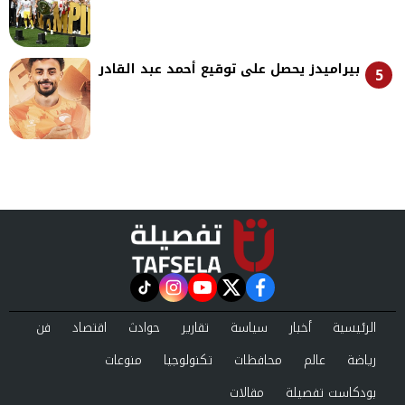
بيراميدز يحصل على توقيع أحمد عبد القادر
5
instagram
tiktok
youtube
twitter
facebook
الرئيسية
أخبار
سياسة
تقارير
حوادث
اقتصاد
فن
رياضة
عالم
محافظات
تكنولوجيا
منوعات
بودكاست تفصيلة
مقالات