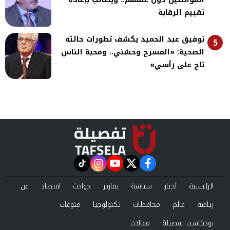
تقييم الرقابة
توفيق عبد الحميد يكشف تطورات حالته
5
الصحية: «المسرح وحشني.. ومحبة الناس
تاج على رأسي»
instagram
tiktok
youtube
twitter
facebook
الرئيسية
أخبار
سياسة
تقارير
حوادث
اقتصاد
فن
رياضة
عالم
محافظات
تكنولوجيا
منوعات
بودكاست تفصيلة
مقالات