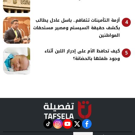
أزمة التأمينات تتفاقم.. باسل عادل يطالب
4
بكشف حقيقة السيستم ومصير مستحقات
المواطنين
كيف تحافظ الأم على إدرار اللبن أثناء
5
وجود طفلها بالحضانة؟
instagram
tiktok
youtube
twitter
facebook