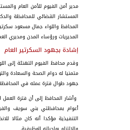
مدير أمن الفيوم للأمن العام والم
المستشار القضائي للمحافظة والدكتو
المحافظ واللواء جمال مسعود سكرتي
المديريات ورؤساء المدن ومديري العم
إشادة بجهود السكرتير العام
وقدم محافظ الفيوم التهنئة إلى اللو
متمنيا له دوام الصحة والسعادة والت
جهود طوال فترة عمله في المحافظة
وأشار المحافظ إلى أن فترة العمل ال
أعوام بمحافظتي بني سويف والفي
التنفيذية مؤكدا أنه كان مثالا للا
والالتزام بواجباته الوظيفية.