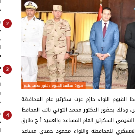
ل
م
ب
2
م
ج
ا
س
س
3
م
ا
صورة محافظ الفيوم دكتور محمد غنيم
ب
 الفيوم اللواء حازم عزت سكرتير عام المحافظة
ع
ش، وذلك بحضور الدكتور محمد التوني نائب المحافظ
ب
4
الشيمي السكرتير العام المساعد والعميد أ ح طارق
م
ا
العسكري للمحافظة واللواء محمود حمدي مساعد