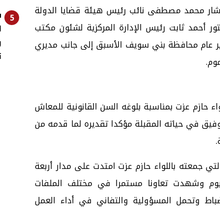
ستشار محمد مصطفى نائب رئيس هيئة قضايا الدولة
ش
5
ر أحمد ثابت رئيس الإدارة المركزية لشئون مكتب
ل
و
ر عام محافظة بني سويف الأسبق إلى جانب مديري
ت
وم.
اء حازم عزت بمناسبة بلوغه السن القانونية للمعاش
وفيق في حياته المقبلة مؤكدا تقديره لما قدمه من
.
تي جمعته باللواء حازم عزت امتدت على مدار أربعة
وم وشهدت تعاونا مستمرا في مختلف الملفات
نضباط وتحمل المسؤولية والتفاني في أداء العمل