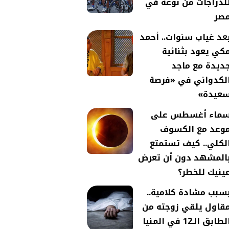
لدراجات من نوعه في
صر
عد غياب سنوات.. أحمد
كي يعود بثنائية
ديدة مع ماجد
لكدواني في «فرصة
عيدة»
ماء أغسطس على
وعد مع الكسوف
لكلي.. كيف تستمتع
المشهد دون أن تعرض
ينيك للخطر؟
سبب مشادة كلامية..
قاول يلقي زوجته من
لطابق الـ12 في المنيا