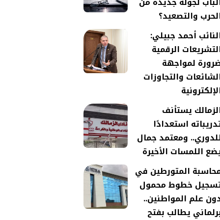
لباب لجولة جديدة من
لحرب والتصعيد؟
لنائب أحمد جبيلي:
لتشريعات الرقمية
رورة لمواجهة
لشائعات والتجاوزات
لإلكترونية
لزمالك يستأنف
دريباته استعدادًا
لدوري.. ومعتمد جمال
ضع اللمسات الأخيرة
حاسبة المتورطين في
سجيل خطوط محمول
ون علم المواطنين..
رلماني يطالب بفتح