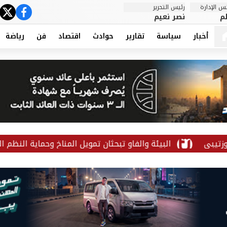
 الإدارة
رئيس التحرير
ter
cebook
م
نصر نعيم
أخبار
سياسة
تقارير
حوادث
اقتصاد
فن
رياضة
البيئة والفاو تبحثان تمويل المناخ وحماية النظم البيئية وتعزيز