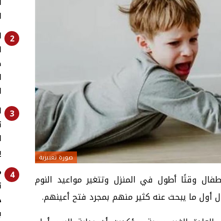
ا
ا
ا
2
ا
ض
ا
ا
ا
3
ت
ل
ي
صورة تعبيرية
م
4
فال وقتًا أطول في المنزل وتتغير مواعيد النوم
ت
 أول ما يبحث عنه كثير منهم بمجرد فتح أعينهم.
د
ب