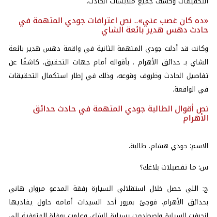
التحقيقات وكشف جميع ملابسات الحادث.
«ده كان غصب عني».. نص اعترافات جودي المتهمة في
حادث دهس هدير بائعة الشاي
وكانت قد أدلت جودي المتهمة الثانية في واقعة
دهس هدير بائعة
الشاي
بـ حدائق الأهرام
، بأقواله أمام جهات التحقيق، كاشفًا عن
تفاصيل الحادث وظروف وقوعه، وذلك في إطار استكمال التحقيقات
في الواقعة.
نص أقوال الطالبة جودي المتهمة في حادث حدائق
الأهرام
الاسم: جودي هشام، طالبة.
س: ما تفصيلات بلاغك؟
ج: اللي حصل خلال استقلالي السيارة رفقة المدعو مروان هاني
بحدائق الأهرام، فوجئ بمرور أحد السيدات أمامه حاول يفاديها
انحرفت السيارة واصطدمت بسيارة الشاي وعلمت بوفاة المتوفية إلى