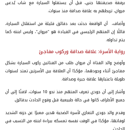
برفقة صديقتها جنى، قبل أن يستقلوا السيارة مع شاب يُدعى
مروان، تربطهم به علاقة صداقة منذ سنوات.
وأضاف، أن الواقعة حدثت بعد دقائق قليلة من استقلال السيارة،
قائلًا إن المتهم الرئيسي في القيادة هو "مروان"، وليس ابنته كما
يتم تداوله.
رواية الأسرة: علاقة صداقة وركوب مفاجئ
وأوضح والد الفتاة أن مروان طلب من الفتاتين ركوب السيارة بشكل
مفاجئ أثناء وجودهما، مؤكدًا أن العلاقة بين الأسرتين تمتد لسنوات
طويلة باعتبارها علاقة جيرة وصداقة.
وأشار إلى أن جودي تعرف المتهم منذ نحو 10 سنوات، لافتًا إلى أن
جميع الأطراف كانوا في حالة طبيعية قبل وقوع الحادث بدقائق.
وقدم والد جودي التعازي لأسرة الضحية هدير، معبرًا عن حزنه الشديد
لوفاتها، مؤكدًا في الوقت نفسه تمسكه ببراءة ابنته من التسبب في
الحادث.