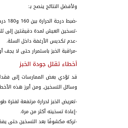
ولأفضل النتائج ينصح بـ:
-ضبط درجة الحرارة بين 160 و180 درجة مئوية.
-تسخين العيش لمدة دقيقتين إلى ثل
-عدم تكديس الأرغفة داخل السلة.
-مراقبة الخبز باستمرار حتى لا يجف أو
أخطاء تقلل جودة الخبز
قد تؤدي بعض الممارسات إلى فقدان
وسائل التسخين, ومن أبرز هذه الأخطا
-تعريض الخبز لحرارة مرتفعة لفترة طوي
-إعادة تسخينه أكثر من مرة.
-تركه مكشوفًا بعد التسخين حتى يفق