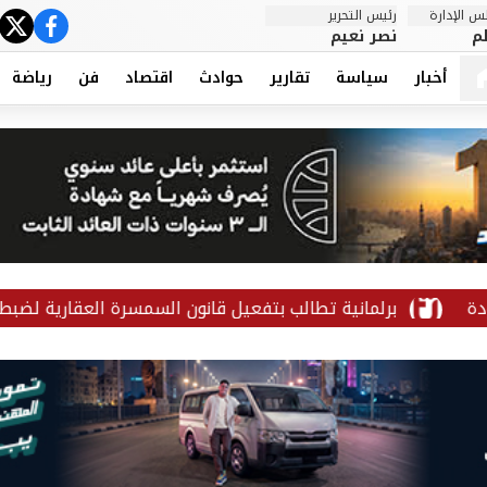
 الإدارة
رئيس التحرير
ter
cebook
م
نصر نعيم
أخبار
سياسة
تقارير
حوادث
اقتصاد
فن
رياضة
برلمانية تطالب بتفعيل قانون السمسرة العقارية لضبط السوق وحما