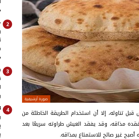
ل
م
«
2
و
ت
ف
م
ب
3
ق
ا
و
صورة أرشيفية
4
 قبل تناوله، إلا أن استخدام الطريقة الخاطئة من
و
يفقده مذاقه، وقد يفقد العيش طراوته سريعًا بعد
ي
ي
 أصبح غير صالح للاستمتاع بمذاقه.