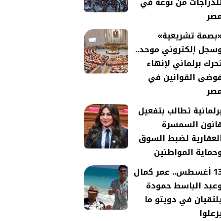
لدراجات من نوعه في
صر
بصمة تشريعية»
سجل إلكتروني موحد..
حرك برلماني لإنهاء
وضى القوانين في
صر
رلمانية تطالب بتفعيل
انون السمسرة
لعقارية لضبط السوق
حماية المواطنين
13 أغسطس.. عمر كمال
عبد الباسط حمودة
لتقيان في دويتو ما
زعلوا