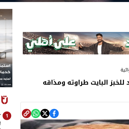
ائية
للخبز البايت طراوته ومذاقه
«
1
ي