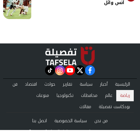
أنس وائل
instagram
tiktok
youtube
twitter
facebook
الرئيسية
أخبار
سياسة
تقارير
حوادث
اقتصاد
فن
رياضة
عالم
محافظات
تكنولوجيا
منوعات
بودكاست تفصيلة
مقالات
من نحن
سياسة الخصوصية
اتصل بنا
©2024 tafsela All Rights Reserved.