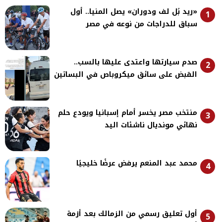
«ريد بُل لف ودوران» يصل المنيا.. أول
1
سباق للدراجات من نوعه في مصر
صدم سيارتها واعتدى عليها بالسب..
2
القبض على سائق ميكروباص في البساتين
منتخب مصر يخسر أمام إسبانيا ويودع حلم
3
نهائي مونديال ناشئات اليد
محمد عبد المنعم يرفض عرضًا خليجيًا
4
أول تعليق رسمي من الزمالك بعد أزمة
5