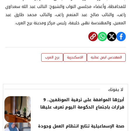
للمحافظة، وأعضاء مجلسي النواب والشيوخ: النائب عبد الله سعداوي
راغب، والنائب صالح عبد المنعم راغب، والنائب محمد طارق عبد
المعين، والمهندسة نهى خليفة، رئيس مركز ومدينة برج العرب.
المهندس ايمن عطيه
الاسكندرية
برج العرب
لا يفوتك
أبرزها الموافقة على ترقية الموظفين.. 9
قرارات باجتماع الحكومة اليوم تعرف عليها
صحة الإسماعيلية تتابع انتظام العمل وجودة