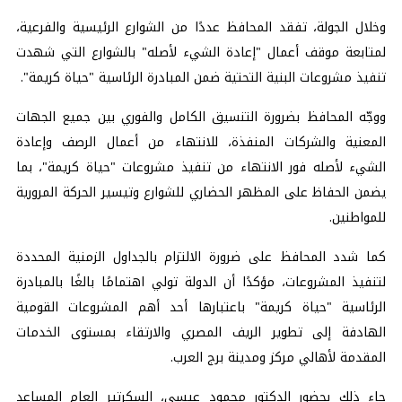
وخلال الجولة، تفقد المحافظ عددًا من الشوارع الرئيسية والفرعية،
لمتابعة موقف أعمال "إعادة الشيء لأصله" بالشوارع التي شهدت
تنفيذ مشروعات البنية التحتية ضمن المبادرة الرئاسية "حياة كريمة".
ووجّه المحافظ بضرورة التنسيق الكامل والفوري بين جميع الجهات
المعنية والشركات المنفذة، للانتهاء من أعمال الرصف وإعادة
الشيء لأصله فور الانتهاء من تنفيذ مشروعات "حياة كريمة"، بما
يضمن الحفاظ على المظهر الحضاري للشوارع وتيسير الحركة المرورية
للمواطنين.
كما شدد المحافظ على ضرورة الالتزام بالجداول الزمنية المحددة
لتنفيذ المشروعات، مؤكدًا أن الدولة تولي اهتمامًا بالغًا بالمبادرة
الرئاسية "حياة كريمة" باعتبارها أحد أهم المشروعات القومية
الهادفة إلى تطوير الريف المصري والارتقاء بمستوى الخدمات
المقدمة لأهالي مركز ومدينة برج العرب.
جاء ذلك بحضور الدكتور محمود عيسى، السكرتير العام المساعد