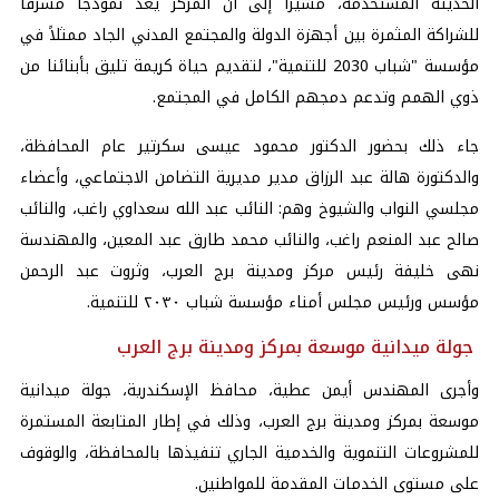
الحديثة المستخدمة، مشيراً إلى أن المركز يعد نموذجاً مشرفاً
للشراكة المثمرة بين أجهزة الدولة والمجتمع المدني الجاد ممثلاً في
مؤسسة "شباب 2030 للتنمية"، لتقديم حياة كريمة تليق بأبنائنا من
ذوي الهمم وتدعم دمجهم الكامل في المجتمع.
جاء ذلك بحضور الدكتور محمود عيسى سكرتير عام المحافظة،
والدكتورة هالة عبد الرزاق مدير مديرية التضامن الاجتماعي، وأعضاء
مجلسي النواب والشيوخ وهم: النائب عبد الله سعداوي راغب، والنائب
صالح عبد المنعم راغب، والنائب محمد طارق عبد المعين، والمهندسة
نهى خليفة رئيس مركز ومدينة برج العرب، وثروت عبد الرحمن
مؤسس ورئيس مجلس أمناء مؤسسة شباب ٢٠٣٠ للتنمية.
جولة ميدانية موسعة بمركز ومدينة برج العرب
وأجرى المهندس أيمن عطية، محافظ الإسكندرية، جولة ميدانية
موسعة بمركز ومدينة برج العرب، وذلك في إطار المتابعة المستمرة
للمشروعات التنموية والخدمية الجاري تنفيذها بالمحافظة، والوقوف
على مستوى الخدمات المقدمة للمواطنين.