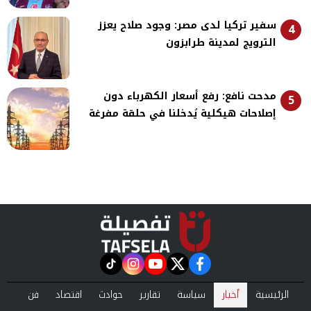
سفير تركيا لدى مصر: وجود صلاح يعزز
4
الترويج لمدينة طرابزون
مدحت نافع: رفع أسعار الكهرباء دون
5
إصلاحات هيكلية يُدخلنا في حلقة مفرغة
instagram
tiktok
youtube
twitter
facebook
الرئيسية
أخبار
سياسة
تقارير
حوادث
اقتصاد
فن