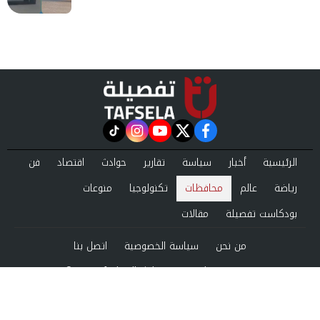
instagram
tiktok
youtube
twitter
facebook
الرئيسية
أخبار
سياسة
تقارير
حوادث
اقتصاد
فن
رياضة
عالم
محافظات
تكنولوجيا
منوعات
بودكاست تفصيلة
مقالات
من نحن
سياسة الخصوصية
اتصل بنا
©2024 tafsela All Rights Reserved.
Powered by