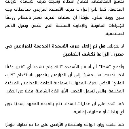
بجميع المحافظات، لضمان انتظام وسرعة صرف الأسمدة الآزوتية
المدعمة، كما تابع إجراءات صرف الأسمدة لمزارعي محافظات وجه
بحري ووجه قبلي، مؤكدًا أن عمليات الصرف تسير بانتظام ووفقًا
للإجراءات القانونية والإدارية السليمة التي تضمن وصول الدعم
لمستحقيه.
لا يفوتك..
هل تم إلغاء صرف الأسمدة المدعمة للمزارعين في
مصر؟.. الزراعة تكشف التفاصيل
وأوضح "شطا" أن أسعار الأسمدة ثابتة ولم تشهد أي تغيير وفقًا
لآخر تحديث لها، مشيرًا إلى أن المزارعين يقومون باستخدام "كارت
الفلاح" الذكي لصرف المقررات السمادية الخاصة بالمحاصيل الصيفية
المختلفة، والتي تشمل: القصب، الأرز، الذرة الشامية، فضلا عن الخضر.
كما شدد على أن عمليات السداد تتم بالقيمة المقررة رسميًا دون
أي زيادات أو مصاريف إضافية.
كما علقت وزارة الزراعة واستصلاح الأراضي على ما تم تداوله مؤخرًا