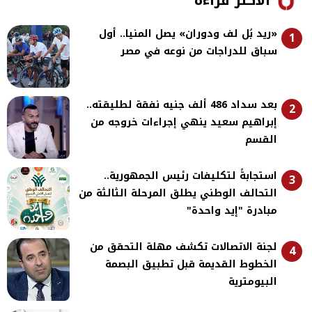
«ريد بُل لف ودوران» يصل المنيا.. أول
1
سباق للدراجات من نوعه في مصر
بعد سداد 486 ألف جنيه نفقة لطليقته..
2
إبراهيم سعيد ينهي إجراءات خروجه من
القسم
استجابةً لتكليفات رئيس الجمهورية..
3
التحالف الوطني يطلق المرحلة الثالثة من
مبادرة "إيد واحدة"
لجنة الاتصالات تكشف مهلة التحقق من
4
الخطوط القديمة قبل تطبيق البصمة
البيومترية