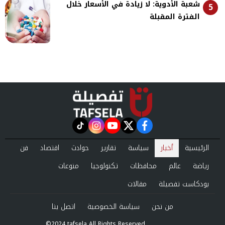
شعبة الأدوية: لا زيادة في الأسعار خلال
5
الفترة المقبلة
instagram
tiktok
youtube
twitter
facebook
الرئيسية
أخبار
سياسة
تقارير
حوادث
اقتصاد
فن
رياضة
عالم
محافظات
تكنولوجيا
منوعات
بودكاست تفصيلة
مقالات
من نحن
سياسة الخصوصية
اتصل بنا
©2024 tafsela All Rights Reserved.