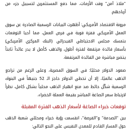
"ملاذ آمن" وقت الأزمات، مما دفع المستثمرين لتسييل جزء من
أرباحهم.
مرونة الاقتصاد الأمريكي: أظهرت البيانات الرسمية الصادرة عن سوق
العمل الأمريكي قفزة قوية في فرص العمل، مما أحيا التوقعات
بتمسك مجلس الاحتياطي الفيدرالي (البنك المركزي الأمريكي)
بأسعار فائدة مرتفعة لفترة أطول، والذهب كأصل لا يدر عائداً ثابتاً
يتضرر مباشرة من الفائدة المرتفعة.
صعود الدولار محليًا: في السوق المصرية، وعلى الرغم من تراجع
الذهب عالميًا، إلا أن تخطي الدولار حاجز الـ 52 جنيهاً في البنوك
الرسمية شكّل حائط صد منع انهيار الذهب محلياً بشكل كامل، نظراً
لارتباط سعر الصاغة المباشر بقيمة العملة الخضراء.
توقعات خبراء الصاغة لأسعار الذهب الفترة المقبلة
بين "الصدمة" و"الفرصة"، انقسمت رؤية خبراء ومحللي شعبة الذهب
حول المسار القادم للمعدن النفيس على النحو التالي: