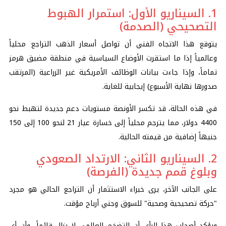
1. السيناريو الأول: استمرار الهبوط
التصحيحي (الصدمة)
يتوقع هذا الاتجاه الفني أن تواصل أسعار الذهب التراجع محلياً
وعالمياً إذا ما استقرت الأوضاع السياسية في منطقة مضيق هرمز
تماماً، وإذا جاءت بيانات الوظائف الأمريكية غير الزراعية (المرتقب
صدورها نهاية الأسبوع) إيجابية للغاية.
في هذه الحالة، قد تكسر الأونصة مستويات دعم جديدة لتهبط نحو
4400
دولار، مما يترجم محلياً إلى خسارة عيار 21 لنحو 100 إلى 150
جنيهاً إضافية من قيمته الحالية.
2. السيناريو الثاني: الارتداد الصعودي
وبلوغ قمم جديدة (الفرصة)
على الجانب الآخر، يرى خبراء الاستثمار أن التراجع الحالي هو مجرد
"حركة تصحيحية وصحية" للسوق وجني أرباح مؤقت.
ويؤكد أصحاب هذا الرأي أن التضخم العالمي لا يزال قائماً، وأن أي