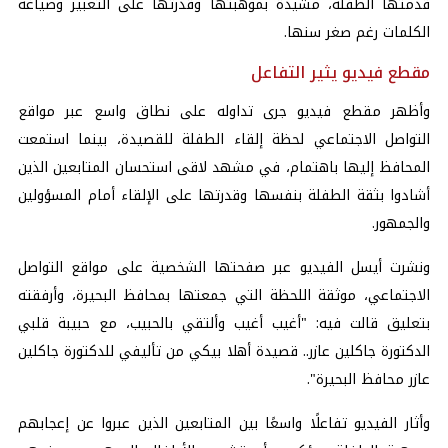
قدمتها الطفلة، مشيدة بموهبتها وقدرتها على التعبير وصياغة
الكلمات رغم صغر سنها.
مقطع فيديو يثير التفاعل
وأظهر مقطع فيديو جرى تداوله على نطاق واسع عبر مواقع
التواصل الاجتماعي لحظة إلقاء الطفلة للقصيدة، بينما استمعت
المحافظ إليها باهتمام، في مشهد لاقى استحسان المتابعين الذين
أشادوا بثقة الطفلة بنفسها وقدرتها على الإلقاء أمام المسؤولين
والجمهور.
ونشرت أيسل الفيديو عبر صفحتها الشخصية على مواقع التواصل
الاجتماعي، موثقة اللحظة التي جمعتها بمحافظ البحيرة، وأرفقته
بتعليق قالت فيه: "أغيب أغيب وألتقي بالحبيب، مع حبيبة قلبي
الدكتورة جاكلين عازر.. قصيدة أهلا بيكي من تأليفي للدكتورة جاكلين
عازر محافظ البحيرة".
وأثار الفيديو تفاعلًا واسعًا بين المتابعين الذين عبروا عن إعجابهم