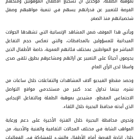
بموهبة الطفلة، مؤكدين أن تشجيع الأطفال الموهوبين ومنحهم
الفرصة للتعبير عن قدراتهم يسهم في تنمية مواهبهم وصقل
شخصياتهم منذ الصغر.
ويأتي هذا الموقف ضمن المشاهد الإنسانية التي تشهدها الجولات
الميدانية للمسؤولين بالمحافظات، والتي تعكس حجم التفاعل
المباشر مع المواطنين بمختلف فئاتهم العمرية، خاصة الأطفال الذين
يحرصون أحيانًا على التعبير عن آرائهم ومشاعرهم بطرق تلقى صدى
واسعًا لدى الرأي العام.
وحصد مقطع الفيديو آلاف المشاهدات والتفاعلات خلال ساعات من
نشره، بينما تداول عدد كبير من مستخدمي مواقع التواصل
الاجتماعي المقطع، مشيدين بموهبة الطفلة وبالتفاعل الإيجابي
الذي أبدته محافظ البحيرة خلال اللقاء.
وتحرص محافظة البحيرة خلال الفترة الأخيرة على دعم ورعاية
المواهب الشابة في مختلف المجالات الثقافية والفنية والأدبية، من
خلال إتاحة الفرصة أمام الأطفال والنشء للمشاركة في الفعاليات