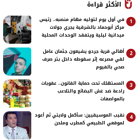
الأكثر قراءة
في أول يوم لتوليه مهام منصبه.. رئيس
1
مركز أبوحماد بالشرقية يجري جولات
ميدانية ليلية ويتفقد الوحدات المحلية
أهالي قرية جردو يشيعون جثمان عامل
2
لقي مصرعه إثر سقوطه داخل بئر صرف
صحي بالفيوم
المستهلك تحت حماية القانون.. عقوبات
3
رادعة ضد غش البضائع والتلاعب
بالمواصفات
نقيب الموسيقيين: سأكمل ولايتي ثم أعود
4
لموقعي الطبيعي كمطرب وملحن