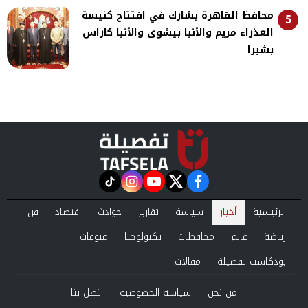
محافظ القاهرة يشارك في افتتاح كنيسة
5
العذراء مريم والأنبا بيشوى والأنبا كاراس
بشبرا
instagram
tiktok
youtube
twitter
facebook
الرئيسية
أخبار
سياسة
تقارير
حوادث
اقتصاد
فن
رياضة
عالم
محافظات
تكنولوجيا
منوعات
بودكاست تفصيلة
مقالات
من نحن
سياسة الخصوصية
اتصل بنا